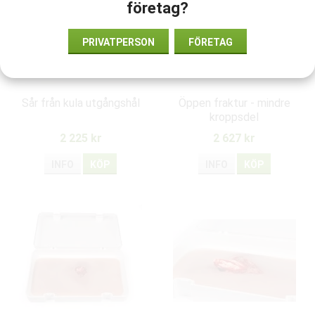
företag?
PRIVATPERSON
FÖRETAG
Sår från kula utgångshål
Öppen fraktur - mindre
kroppsdel
2 225 kr
2 627 kr
INFO
KÖP
INFO
KÖP