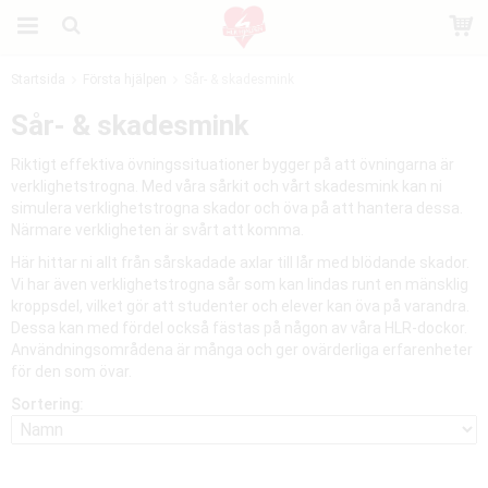
Startsida
Första hjälpen
Sår- & skadesmink
Produkten har blivit tillagd i varukorgen
Sår- & skadesmink
Riktigt effektiva övningssituationer bygger på att övningarna är
verklighetstrogna. Med våra sårkit och vårt skadesmink kan ni
simulera verklighetstrogna skador och öva på att hantera dessa.
Närmare verkligheten är svårt att komma.
Här hittar ni allt från sårskadade axlar till lår med blödande skador.
Vi har även verklighetstrogna sår som kan lindas runt en mänsklig
kroppsdel, vilket gör att studenter och elever kan öva på varandra.
Dessa kan med fördel också fästas på någon av våra HLR-dockor.
Användningsområdena är många och ger ovärderliga erfarenheter
för den som övar.
Sortering: