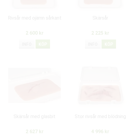
Rivsår med ojämn sårkant
Skärsår
2 600 kr
2 225 kr
INFO
KÖP
INFO
KÖP
Skärsår med glasbit
Stor rivsår med blödning
2 627 kr
4 996 kr