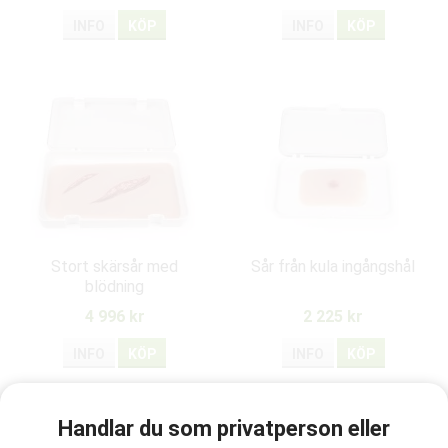
INFO
KÖP
INFO
KÖP
Stort skärsår med
Sår från kula ingångshål
blödning
4 996 kr
2 225 kr
INFO
KÖP
INFO
KÖP
Handlar du som privatperson eller