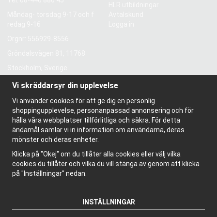
HLR utbildningar
Måndag- torsdag 9-17 och f
Avtalskund
redag 9-16
Logga in
Orgnr: 556929-8556
Gröndalsvägen 81, 11768
Stockholm, Sverige
Vi skräddarsyr din upplevelse
Information
Vi använder cookies för att ge dig en personlig
Om oss
shoppingupplevelse, personanpassad annonsering och för
Nyhetsbrev
hålla våra webbplatser tillförlitliga och säkra. För detta
Om cookies
ändamål samlar vi in information om användarna, deras
Bloggen
mönster och deras enheter.
Klicka på "Okej" om du tillåter alla cookies eller välj vilka
cookies du tillåter och vilka du vill stänga av genom att klicka
på "Inställningar" nedan.
INSTÄLLNINGAR