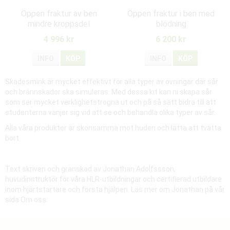
Öppen fraktur av ben
Öppen fraktur i ben med
mindre kroppsdel
blödning
4 996 kr
6 200 kr
INFO
KÖP
INFO
KÖP
Skadesmink är mycket effektivt för alla typer av övningar där sår
och brännskador ska simuleras. Med dessa kit kan ni skapa sår
som ser mycket verklighetstrogna ut och på så sätt bidra till att
studenterna vänjer sig vid att se och behandla olika typer av sår.
Alla våra produkter är skonsamma mot huden och lätta att tvätta
bort.
Text skriven och granskad av Jonathan Adolfssson,
huvudinstruktör för våra HLR-utbildningar och certifierad utbildare
inom hjärtstartare och första hjälpen. Läs mer om Jonathan på vår
sida Om oss.