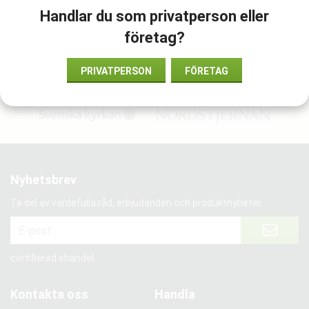
Handlar du som privatperson eller
Artikelnummer:
DS.NW002
företag?
PRIVATPERSON
FÖRETAG
Vi har förtroende från:
Nyhetsbrev
Ta del av värdefulla råd, erbjudanden och produktnyheter
certifierad ehandel
Kontakta oss
Handla