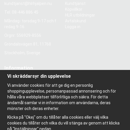
kundtjanst@hlrhjalpen.nu
Kundtjänst
Köpvillkor
Tel.
08-446 886 45
HLR utbildningar
Måndag- torsdag 9-17 och f
Avtalskund
redag 9-16
Logga in
Orgnr: 556929-8556
Gröndalsvägen 81, 11768
Stockholm, Sverige
Information
Vi skräddarsyr din upplevelse
Om oss
Nyhetsbrev
Vi använder cookies för att ge dig en personlig
Om cookies
shoppingupplevelse, personanpassad annonsering och för
Bloggen
hålla våra webbplatser tillförlitliga och säkra. För detta
ändamål samlar vi in information om användarna, deras
mönster och deras enheter.
Klicka på "Okej" om du tillåter alla cookies eller välj vilka
cookies du tillåter och vilka du vill stänga av genom att klicka
på "Inställningar" nedan.