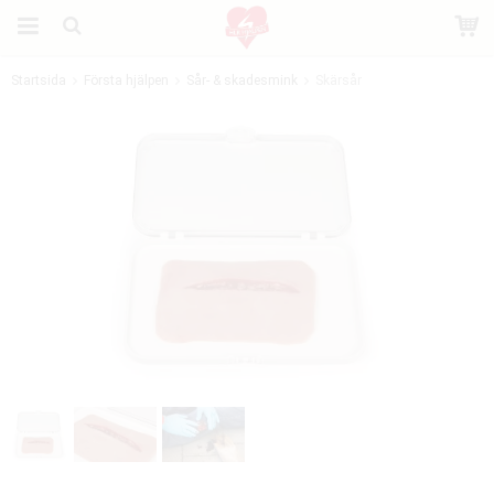
Startsida
Första hjälpen
Sår- & skadesmink
Skärsår
Produkten har blivit tillagd i varukorgen