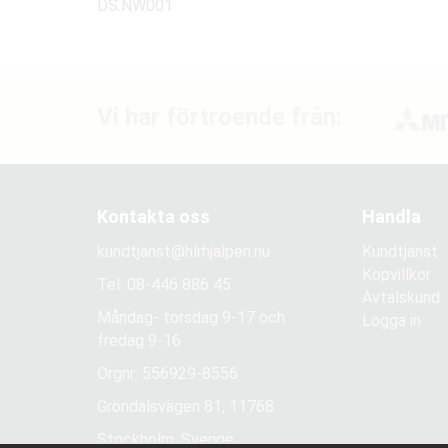
DS.NW001
Vi har förtroende från:
Kontakta oss
Handla
kundtjanst@hlrhjalpen.nu
Kundtjänst
Köpvillkor
Tel.
08-446 886 45
Avtalskund
Måndag- torsdag 9-17 och
Logga in
fredag 9-16
Orgnr: 556929-8556
Gröndalsvägen 81, 11768
Stockholm, Sverige