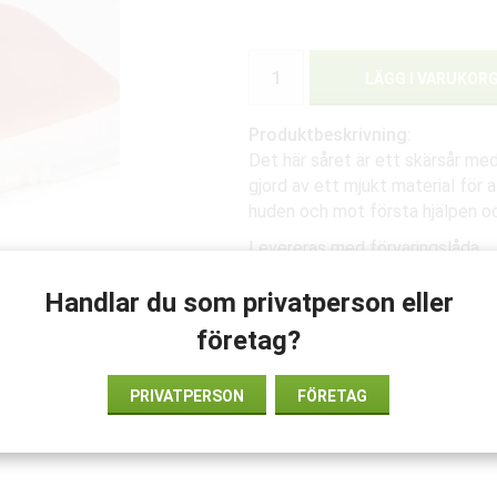
LÄGG I VARUKOR
Produktbeskrivning:
Det här såret är ett skärsår med 
gjord av ett mjukt material för 
huden och mot första hjälpen o
Levereras med förvaringslåda.
Handlar du som privatperson eller
företag?
PRIVATPERSON
FÖRETAG