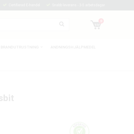
Certifierad E-handel
Snabb leverans - 3-5 arbetsdagar
0
BRANDUTRUSTNING
ANDNINGSHJÄLPMEDEL
sbit