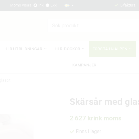
Moms visas:
Inkl
Exkl
E-faktura
HLR UTBILDNINGAR
HLR-DOCKOR
FÖRSTA HJÄLPEN
KAMPANJER
lasbit
Skärsår med gla
2 627 kr
ink moms
Finns i lager