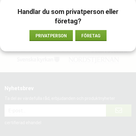
Handlar du som privatperson eller
Artikelnummer:
företag?
DS.NW105
PRIVATPERSON
FÖRETAG
Vi har förtroende från:
Nyhetsbrev
Ta del av värdefulla råd, erbjudanden och produktnyheter
certifierad ehandel