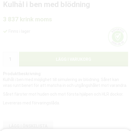
Kulhål i ben med blödning
3 837 kr
ink moms
Finns i lager
LÄGG I VARUKORG
Produktbeskrivning:
Kulhål i ben med möjlighet till simulering av blödning. Såret kan
viras runt benet för att matcha in och utgångshålet mot varandra.
Såret färster mot huden och mot första hjälpen och HLR dockor.
Levereras med förvaringslåda.
LÄGG I ÖNSKELISTA