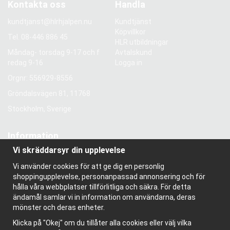
Kontakta oss
Handla
kundtjanst@hlrhjalpen.nu
Kundtjänst
Köpvillkor
Tel.
08-446 886 45
HLR utbildningar
Måndag- torsdag 9-17 och f
Avtalskund
redag 9-16
Logga in
Orgnr: 556929-8556
Gröndalsvägen 81, 11768
Stockholm, Sverige
Information
Vi skräddarsyr din upplevelse
Om oss
Nyhetsbrev
Vi använder cookies för att ge dig en personlig
Om cookies
shoppingupplevelse, personanpassad annonsering och för
Bloggen
hålla våra webbplatser tillförlitliga och säkra. För detta
ändamål samlar vi in information om användarna, deras
mönster och deras enheter.
Klicka på "Okej" om du tillåter alla cookies eller välj vilka