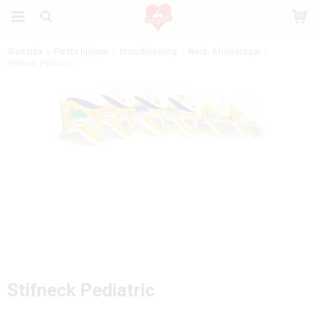
Startsida
Första hjälpen
Immobilisering
Nack- & halskragar
Stifneck Pediatric
Produkten har blivit tillagd i varukorgen
Stifneck Pediatric