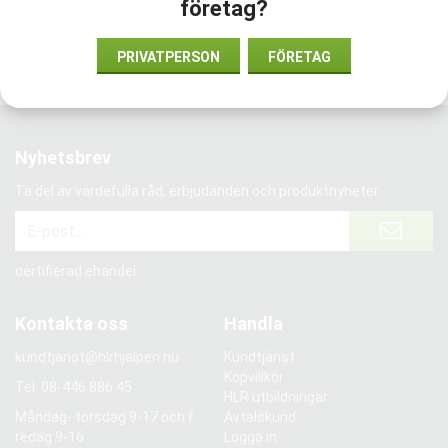
företag?
Vi har förtroende från:
PRIVATPERSON
FÖRETAG
Nyhetsbrev
Ta del av värdefulla råd, erbjudanden och produktnyheter
certifierad ehandel
Kontakta oss
Handla
kundtjanst@hlrhjalpen.nu
Kundtjänst
Köpvillkor
Tel.
08-446 886 45
HLR utbildningar
Måndag- torsdag 9-17 och f
Avtalskund
redag 9-16
Logga in