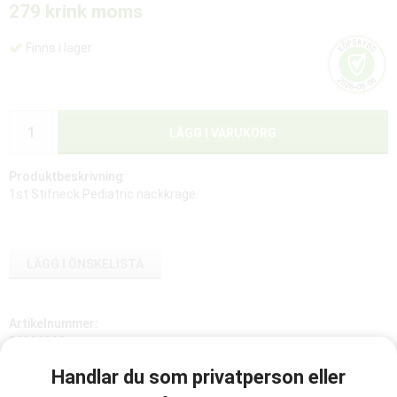
279 kr
ink moms
Finns i lager
LÄGG I VARUKORG
Produktbeskrivning:
1st Stifneck Pediatric nackkrage.
LÄGG I ÖNSKELISTA
Artikelnummer:
98020033
Handlar du som privatperson eller