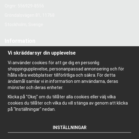
Orgnr: 556929-8556
Gröndalsvägen 81, 11768
Stockholm, Sverige
Information
Om oss
Vi skräddarsyr din upplevelse
Nyhetsbrev
Vi använder cookies för att ge dig en personlig
Om cookies
shoppingupplevelse, personanpassad annonsering och för
Bloggen
hålla våra webbplatser tillförlitliga och säkra. För detta
ändamål samlar vi in information om användarna, deras
mönster och deras enheter.
Klicka på "Okej" om du tillåter alla cookies eller välj vilka
cookies du tillåter och vilka du vill stänga av genom att klicka
på "Inställningar" nedan.
INSTÄLLNINGAR