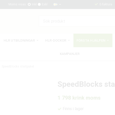
Moms visas:
Inkl
Exkl
E-faktura
HLR UTBILDNINGAR
HLR-DOCKOR
FÖRSTA HJÄLPEN
KAMPANJER
SpeedBlocks startpaket
SpeedBlocks sta
1 798 kr
ink moms
Finns i lager