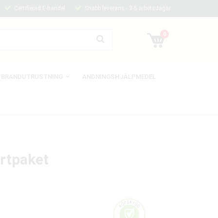
Certifierad E-handel
Snabb leverans - 3-5 arbetsdagar
0
BRANDUTRUSTNING
ANDNINGSHJÄLPMEDEL
rtpaket