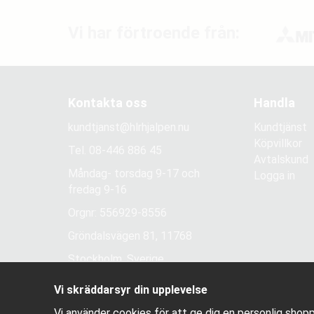
Vi har förtroende från:
Kontakta oss
Handla
kundtjanst@hlrhjalpen.nu
Kundtjänst
Köpvillkor
Tel.
08-446 886 45
Avtalskund
Måndag- torsdag 9-17 och
Logga in
fredag 9-16
Orgnr: 556929-8556
Gröndalsvägen 81, 11768
Stockholm, Sverige
Vi skräddarsyr din upplevelse
Vi använder cookies för att ge dig en personlig shopp