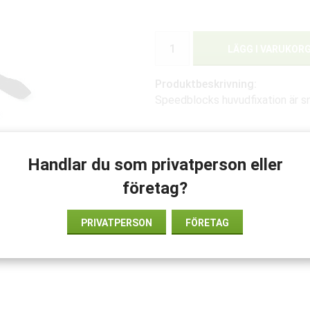
LÄGG I VARUKOR
Produktbeskrivning:
Speedblocks huvudfixation är s
Handlar du som privatperson eller
företag?
PRIVATPERSON
FÖRETAG