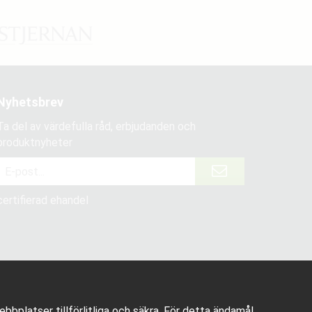
Nyhetsbrev
Ta del av värdefulla råd, erbjudanden och
produktnyheter
certifierad ehandel
bplatser tillförlitliga och säkra. För detta ändamål