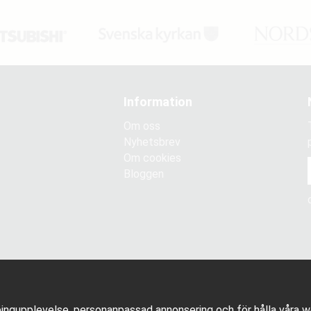
Information
Om oss
Nyhetsbrev
Om cookies
Bloggen
ingupplevelse, personanpassad annonsering och för hålla våra web