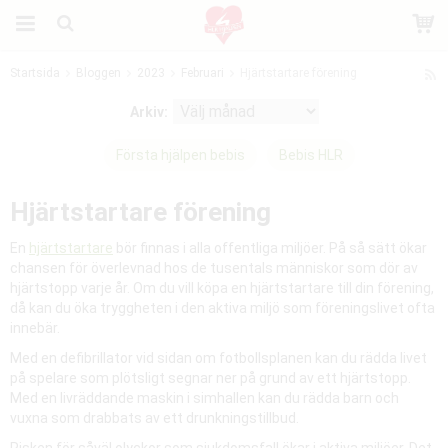
Startsida
Bloggen
2023
Februari
Hjärtstartare förening
Produkten har blivit tillagd i varukorgen
Arkiv:
Första hjälpen bebis
Bebis HLR
Hjärtstartare förening
En
hjärtstartare
bör finnas i alla offentliga miljöer. På så sätt ökar
chansen för överlevnad hos de tusentals människor som dör av
hjärtstopp varje år. Om du vill köpa en hjärtstartare till din förening,
då kan du öka tryggheten i den aktiva miljö som föreningslivet ofta
innebär.
Med en defibrillator vid sidan om fotbollsplanen kan du rädda livet
på spelare som plötsligt segnar ner på grund av ett hjärtstopp.
Med en livräddande maskin i simhallen kan du rädda barn och
vuxna som drabbats av ett drunkningstillbud.