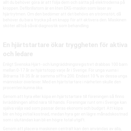
allt du behöver göra är att följa dem och sätta på elektroderna på
kroppen. Defibrillatorn är en liten EKG-maskin som läser av
hjärtrytmen. Om den bedömer att det behövs en strömstöt, då
behöver du bara trycka på en knapp för att aktivera den. Maskinen
sköter alltså såväl diagnostik som behandling.
En hjärtstartare ökar tryggheten för aktiva
och ledare
Enligt Svenska Hjärt- och lungräddningsregistret drabbas 100 barn
mellan 0-17 år av hjärtstopp varje år i Sverige. För unga vuxna i
åldrarna 18-35 år är samma siffra 200. Endast 10 % av dessa unga
människor överlever. Med en hjärtstartare i närheten skulle den
procenten kunna öka.
Genom att hyra eller köpa en hjärtstartare till föreningen så finns
livräddningen alltid nära till hands. Föreningar runt om i Sverige kan
själva välja vad som passar deras ekonomi och budget. Att köpa
blir en hög initial kostnad, medan hyra ger en lägre månadskostnad
som i slutändan kan bli en högre total utgift.
Genom att placera maskinen centralt kan den användas av alla,