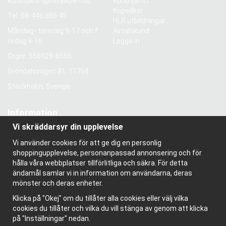
kundtjanst@hlrhjalpen.nu
Kundtjänst
Köpvillkor
Tel.
08-446 886 45
HLR utbildningar
Måndag- torsdag 9-17 och f
Avtalskund
redag 9-16
Logga in
Orgnr: 556929-8556
Gröndalsvägen 81, 11768
Stockholm, Sverige
Information
Vi skräddarsyr din upplevelse
Om oss
Nyhetsbrev
Vi använder cookies för att ge dig en personlig
Om cookies
shoppingupplevelse, personanpassad annonsering och för
Bloggen
hålla våra webbplatser tillförlitliga och säkra. För detta
ändamål samlar vi in information om användarna, deras
mönster och deras enheter.
Klicka på "Okej" om du tillåter alla cookies eller välj vilka
cookies du tillåter och vilka du vill stänga av genom att klicka
på "Inställningar" nedan.