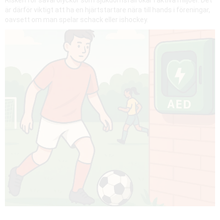
Risken för såväl olyckor som sjukdomsfall ökar i aktiva miljöer. Det
är därför viktigt att ha en hjärtstartare nära till hands i föreningar,
oavsett om man spelar schack eller ishockey.