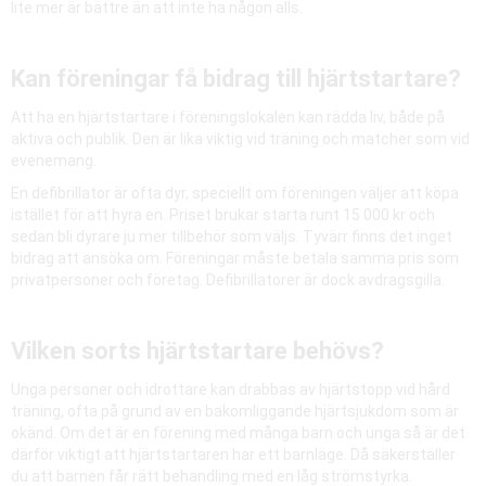
lite mer är bättre än att inte ha någon alls.
Kan föreningar få bidrag till hjärtstartare?
Att ha en hjärtstartare i föreningslokalen kan rädda liv, både på
aktiva och publik. Den är lika viktig vid träning och matcher som vid
evenemang.
En defibrillator är ofta dyr, speciellt om föreningen väljer att köpa
istället för att hyra en. Priset brukar starta runt 15 000 kr och
sedan bli dyrare ju mer tillbehör som väljs. Tyvärr finns det inget
bidrag att ansöka om. Föreningar måste betala samma pris som
privatpersoner och företag. Defibrillatorer är dock avdragsgilla.
Vilken sorts hjärtstartare behövs?
Unga personer och idrottare kan drabbas av hjärtstopp vid hård
träning, ofta på grund av en bakomliggande hjärtsjukdom som är
okänd. Om det är en förening med många barn och unga så är det
därför viktigt att hjärtstartaren har ett barnläge. Då säkerställer
du att barnen får rätt behandling med en låg strömstyrka.