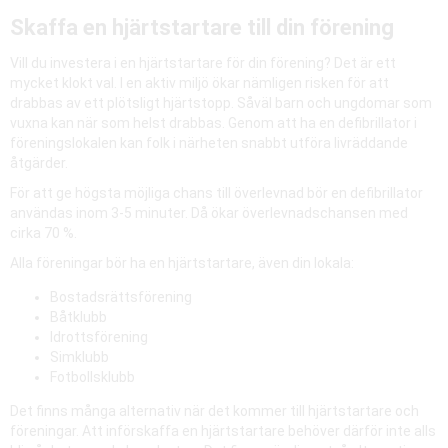
Skaffa en hjärtstartare till din förening
Vill du investera i en hjärtstartare för din förening? Det är ett
mycket klokt val. I en aktiv miljö ökar nämligen risken för att
drabbas av ett plötsligt hjärtstopp. Såväl barn och ungdomar som
vuxna kan när som helst drabbas. Genom att ha en defibrillator i
föreningslokalen kan folk i närheten snabbt utföra livräddande
åtgärder.
För att ge högsta möjliga chans till överlevnad bör en defibrillator
användas inom 3-5 minuter. Då ökar överlevnadschansen med
cirka 70 %.
Alla föreningar bör ha en hjärtstartare, även din lokala:
Bostadsrättsförening
Båtklubb
Idrottsförening
Simklubb
Fotbollsklubb
Det finns många alternativ när det kommer till hjärtstartare och
föreningar. Att införskaffa en hjärtstartare behöver därför inte alls