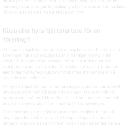
bli så dyrt som du kanske tror. Det finns nämligen två alternativ.
Föreningen kan antingen köpa eller hyra hjärtstartaren. Lår oss kika
på de olika fördelarna med att köpa och hyra.
Köpa eller hyra hjärtstartare för en
förening?
Att köpa en hjärtstartare för en förening kan vara ett klokt val om
föreningen har en stor budget. Det är nämligen en hög initial
kostnad, men sedan behövs inga månatliga betalningar. Om
startaren används måste den återställas och nya batterier och
elektroder måste regelbundet införskaffas. Mer service än så
kräver inte en defibrillator.
Att hyra en hjärtstartare för en förening kan vara det bästa valet
om budgeten är liten. Då betalar föreningen istället en mindre
summa varje månad. Ofta ingår det elektroder och batterier och
en garanti i hyran, något som underlättar för föreningen.
Det är avdragsgillt att både köpa och hyra en hjärtstartare så
länge som den bokförs korrekt. Att köpa en hjärtstartare blir
billigast i längden, men att hyra en maskin och i slutänden betala