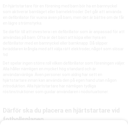
En hjärtstartare för en förening med barn bör ha en barnnyckel
som aktiverar barnläget eller barnelektroder. Det går att använda
en defibrillator för vuxna även på barn, men det är bättre om de får
en lägre strömstyrka.
Se därför till att investera i en defibrillator som är anpassad för att
användas på barn. Ofta är det bäst att köpa eller hyra en
defibrillator med en barnnyckel eller barnknapp. Då slipper
livräddaren krångla med att välja rätt elektroder, något som slösar
tid.
Det spelar ingen större roll vilken defibrillator som föreningen väljer.
Alla håller nämligen en mycket hög standard och är
användarvänliga. Även personer som aldrig har sett en
hjärtstartare innan kan använda den på egen hand utan någon
introduktion. Alla hjärtstartare har nämligen tydliga
röstinstruktioner som guidar användaren i nödsituationer.
Därför ska du placera en hjärtstartare vid
fotbollsplanen