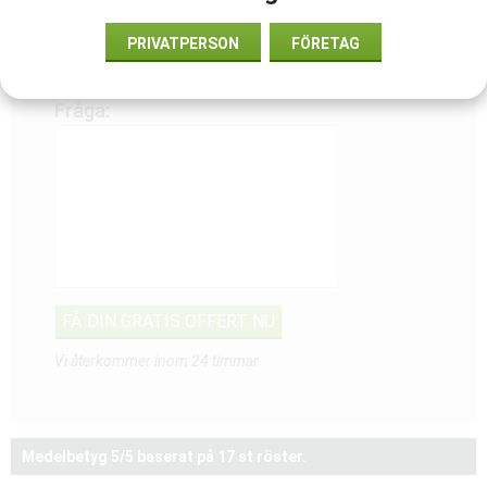
Telefon:
PRIVATPERSON
FÖRETAG
Fråga:
Vi återkommer inom 24 timmar
Medelbetyg
5
/5 baserat på
17
st röster.