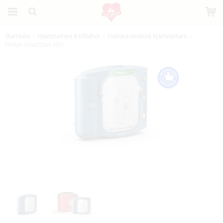
Startsida
Hjärtstartare & tillbehör
Halvautomatisk hjärtstartare
Philips HeartStart HS1
Produkten har blivit tillagd i varukorgen