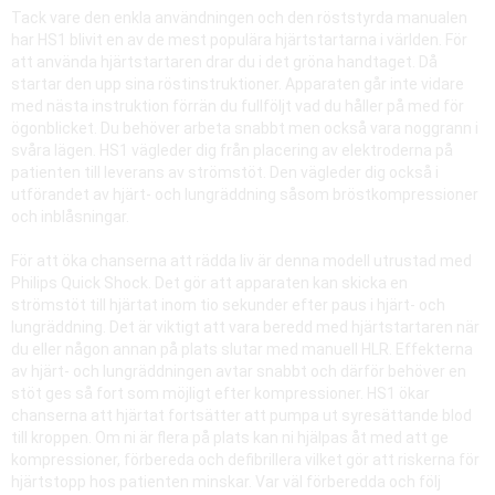
Tack vare den enkla användningen och den röststyrda manualen
har HS1 blivit en av de mest populära hjärtstartarna i världen. För
att använda hjärtstartaren drar du i det gröna handtaget. Då
startar den upp sina röstinstruktioner. Apparaten går inte vidare
med nästa instruktion förrän du fullföljt vad du håller på med för
ögonblicket. Du behöver arbeta snabbt men också vara noggrann i
svåra lägen. HS1 vägleder dig från placering av elektroderna på
patienten till leverans av strömstöt. Den vägleder dig också i
utförandet av hjärt- och lungräddning såsom bröstkompressioner
och inblåsningar.
För att öka chanserna att rädda liv är denna modell utrustad med
Philips Quick Shock. Det gör att apparaten kan skicka en
strömstöt till hjärtat inom tio sekunder efter paus i hjärt- och
lungräddning. Det är viktigt att vara beredd med hjärtstartaren när
du eller någon annan på plats slutar med manuell HLR. Effekterna
av hjärt- och lungräddningen avtar snabbt och därför behöver en
stöt ges så fort som möjligt efter kompressioner. HS1 ökar
chanserna att hjärtat fortsätter att pumpa ut syresättande blod
till kroppen. Om ni är flera på plats kan ni hjälpas åt med att ge
kompressioner, förbereda och defibrillera vilket gör att riskerna för
hjärtstopp hos patienten minskar. Var väl förberedda och följ