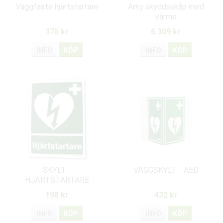
Väggfäste hjärtstartare
Arky skyddsskåp med
värme
375 kr
6 309 kr
INFO
KÖP
INFO
KÖP
SKYLT -
VÄGGSKYLT - AED
HJÄRTSTARTARE
198 kr
432 kr
INFO
KÖP
INFO
KÖP