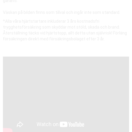
garanti.
Väskan på bilden finns som tillval och ingår inte som standard.
*Alla våra hjärtstartare inkluderar 3 års kostnadsfri
trygghetsförsäkring som skyddar mot stöld, skada och brand.
Återställning täcks vid hjärtstopp, allt detta utan självrisk! Förläng
försäkringen direkt med försäkringsbolaget efter 3 år.