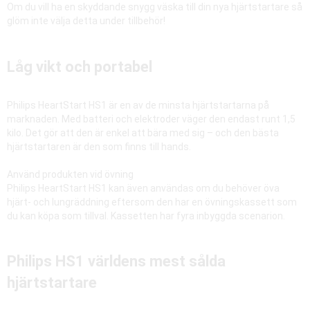
Om du vill ha en skyddande snygg väska till din nya hjärtstartare så
glöm inte välja detta under tillbehör!
Låg vikt och portabel
Philips HeartStart HS1 är en av de minsta hjärtstartarna på
marknaden. Med batteri och elektroder väger den endast runt 1,5
kilo. Det gör att den är enkel att bära med sig – och den bästa
hjärtstartaren är den som finns till hands.
Använd produkten vid övning
Philips HeartStart HS1 kan även användas om du behöver öva
hjärt- och lungräddning eftersom den har en övningskassett som
du kan köpa som tillval. Kassetten har fyra inbyggda scenarion.
Philips HS1 världens mest sålda
hjärtstartare