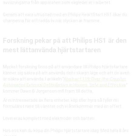
avvisningarna från apparaten som vägleder er i arbetet.
Genom att vara utrustad med en Philips HeartStart HS1 ökar du
chanserna för att rädda liv när olyckan är framme.
Forskning pekar på att Philips HS1 är den
mest lättanvända hjärtstartaren
Mycket forskning finns på att användare till Philips hjärtstartare
känner sig säkra på att använda den i skarpt läge och att de även
är säkra att använda. I artikeln "
Abstract 119: Over-the-Counter
Automated External Defibrillators in Homes: Safe and Effective
"
kommer Dawn B Jorgenson mfl fram till detta.
Är ni intresserade av flera enheter, köp eller hyra så fyller ni i
formuläret nere till vänster och vi återkommer med en offert.
Levereras komplett med elektroder och batteri.
Hos oss kan du köpa din Philips hjärtstartare idag. Med hela 8 års