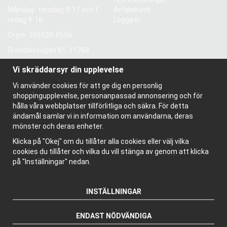
Måndag- torsdag 9-17 och f
Avtalskund
redag 9-16
Logga in
Orgnr: 556929-8556
Gröndalsvägen 81, 11768
Stockholm, Sverige
Vi skräddarsyr din upplevelse
Vi använder cookies för att ge dig en personlig
Information
shoppingupplevelse, personanpassad annonsering och för
hålla våra webbplatser tillförlitliga och säkra. För detta
Om oss
ändamål samlar vi in information om användarna, deras
Nyhetsbrev
mönster och deras enheter.
Om cookies
Bloggen
Klicka på "Okej" om du tillåter alla cookies eller välj vilka
cookies du tillåter och vilka du vill stänga av genom att klicka
på "Inställningar" nedan.
INSTÄLLNINGAR
ENDAST NÖDVÄNDIGA