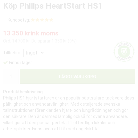
Köp Philips HeartStart HS1
Kundbetyg:
13 350 kr
ink moms
Ord. 14 700 kr. Du sparar 1 350 kr (9%)
Tillbehör
Finns i lager
LÄGG I VARUKORG
Produktbeskrivning:
Philips HS1 hjärtstartaren är en populär bästsäljare tack vare dess
pålitlighet och användarvänlighet. Med detaljerade svenska
talinstruktioner förenklar den hjärt- och lungräddningen och gör
den säkrare. Den är därmed lämplig också för ovana användare,
vilket gör att den passar perfekt till offentliga lokaler och
arbetsplatser. Finns även att få med engelskt tal.