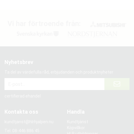
Vi har förtroende från:
Nyhetsbrev
Ta del av värdefulla råd, erbjudanden och produktnyheter
certifierad ehandel
Kontakta oss
Handla
kundtjanst@hlrhjalpen.nu
Kundtjänst
Köpvillkor
Tel.
08-446 886 45
HLR utbildningar