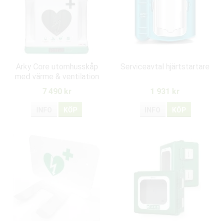
Arky Core utomhusskåp
Serviceavtal hjärtstartare
med värme & ventilation
(-30 C)
7 490 kr
1 931 kr
INFO
KÖP
INFO
KÖP