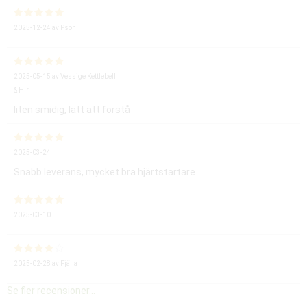
2025-12-24
av
Pson
2025-05-15
av
Vessige Kettlebell
& Hlr
liten smidig, lätt att förstå
2025-03-24
Snabb leverans, mycket bra hjärtstartare
2025-03-10
2025-02-28
av
Fjälla
Se fler recensioner...