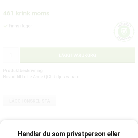
461 kr
ink moms
Finns i lager
LÄGG I VARUKORG
Produktbeskrivning:
Huvud till Little Anne QCPR i ljus variant.
LÄGG I ÖNSKELISTA
Artikelnummer:
020925
Handlar du som privatperson eller