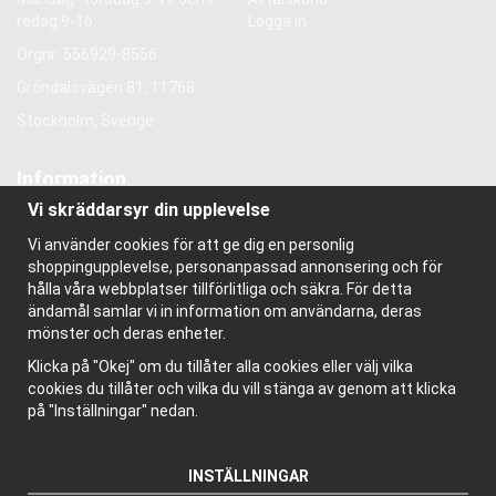
redag 9-16
Logga in
Orgnr: 556929-8556
Gröndalsvägen 81, 11768
Stockholm, Sverige
Information
Vi skräddarsyr din upplevelse
Om oss
Nyhetsbrev
Vi använder cookies för att ge dig en personlig
Om cookies
shoppingupplevelse, personanpassad annonsering och för
Bloggen
hålla våra webbplatser tillförlitliga och säkra. För detta
ändamål samlar vi in information om användarna, deras
mönster och deras enheter.
Klicka på "Okej" om du tillåter alla cookies eller välj vilka
cookies du tillåter och vilka du vill stänga av genom att klicka
på "Inställningar" nedan.
INSTÄLLNINGAR