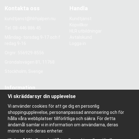
Kontakta oss
Handla
kundtjanst@hlrhjalpen.nu
Kundtjänst
Köpvillkor
Tel.
08-446 886 45
HLR utbildningar
Måndag- torsdag 9-17 och f
Avtalskund
redag 9-16
Logga in
Orgnr: 556929-8556
Gröndalsvägen 81, 11768
Stockholm, Sverige
Information
Vi skräddarsyr din upplevelse
Om oss
Nyhetsbrev
Vi använder cookies för att ge dig en personlig
Om cookies
shoppingupplevelse, personanpassad annonsering och för
Bloggen
hålla våra webbplatser tillförlitliga och säkra. För detta
ändamål samlar vi in information om användarna, deras
mönster och deras enheter.