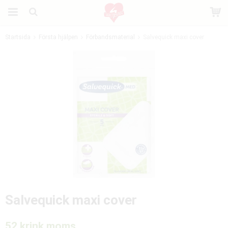
Startsida
Första hjälpen
Förbandsmaterial
Salvequick maxi cover
Produkten har blivit tillagd i varukorgen
Salvequick maxi cover
52 kr
ink moms