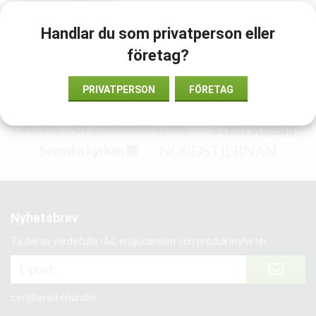
LÄGG I ÖNSKELISTA
Handlar du som privatperson eller
Artikelnummer:
företag?
658024
PRIVATPERSON
FÖRETAG
Vi har förtroende från:
Nyhetsbrev
Ta del av värdefulla råd, erbjudanden och produktnyheter
certifierad ehandel