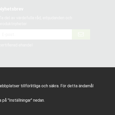
Nyhetsbrev
Ta del av värdefulla råd, erbjudanden och
produktnyheter
certifierad ehandel
bplatser tillförlitliga och säkra. För detta ändamål
ka på "Inställningar" nedan.