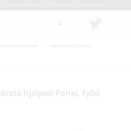
Certifierad E-handel
Snabb leverans - 3-5 arbetsdagar
0
BRANDUTRUSTNING
ANDNINGSHJÄLPMEDEL
örsta hjälpen Panel, fylld