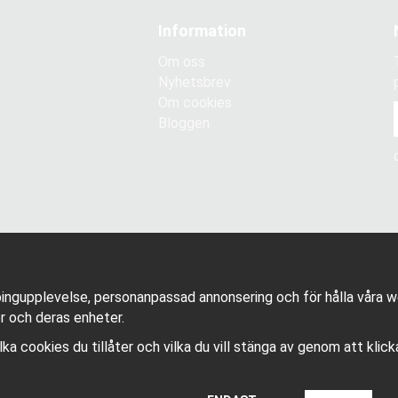
Information
Om oss
Nyhetsbrev
Om cookies
Bloggen
ingupplevelse, personanpassad annonsering och för hålla våra web
r och deras enheter.
vilka cookies du tillåter och vilka du vill stänga av genom att klic