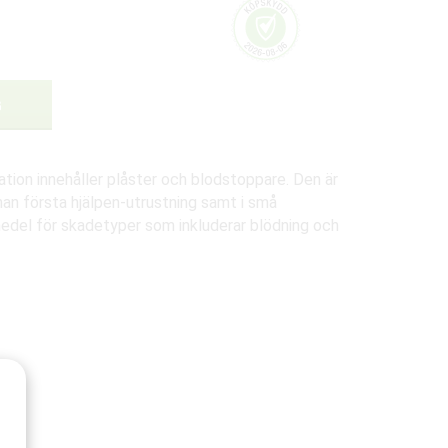
G
tion innehåller plåster och blodstoppare. Den är
an första hjälpen-utrustning samt i små
edel för skadetyper som inkluderar blödning och
ni