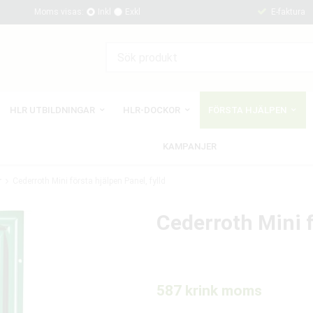
Moms visas:
Inkl
Exkl
E-faktura
HLR UTBILDNINGAR
HLR-DOCKOR
FÖRSTA HJÄLPEN
KAMPANJER
r
Cederroth Mini första hjälpen Panel, fylld
Cederroth Mini f
587 kr
ink moms