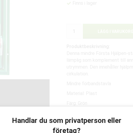
Finns i lager
LÄGG I VARUKOR
Produktbeskrivning:
Denna mindre Första Hjälpen-sta
lämplig som komplement till ann
utrymmen. Den innehåller hjälpm
cirkulation.
Mindre förbandstavla
Material: Plast
Färg: Grön
Innehåll:
Handlar du som privatperson eller
1x 4-in-1 blodstoppare
företag?
3x 4-in-1 blodstoppare mi