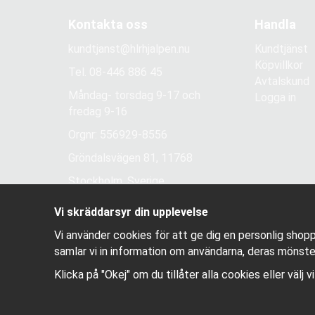
Kontakta oss
Handla
kundtjanst@hlrhjalpen.nu
Kundtjänst
Köpvillkor
Tel.
08-446 886 45
Avtalskund
Måndag- torsdag 9-17 och
Logga in
fredag 9-16
Orgnr: 556929-8556
Gröndalsvägen 81, 11768
Stockholm, Sverige
Vi skräddarsyr din upplevelse
Vi använder cookies för att ge dig en personlig shopp
samlar vi in information om användarna, deras mönste
Klicka på "Okej" om du tillåter alla cookies eller välj 