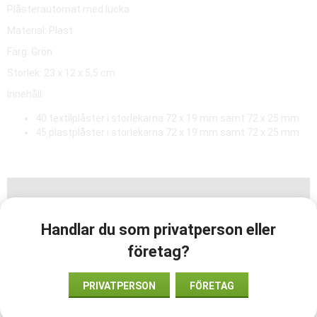
Plåsterautomat med lucka
Material: Plast
Färg: Grön
Storlek: 23 x 12 x 5,5 cm
Innehåll:
40 textilplåster i storlekarna 72 x 19 mm samt 72 x 25 mm
45 plastplåster i storlekarna 72 x 19 mm samt 72 x 25 mm
Handlar du som privatperson eller
företag?
PRIVATPERSON
FÖRETAG