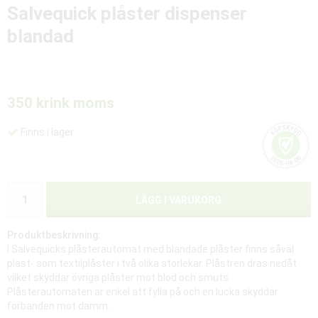
Salvequick plåster dispenser
blandad
350 kr
ink moms
Finns i lager
LÄGG I VARUKORG
Produktbeskrivning:
I Salvequicks plåsterautomat med blandade plåster finns såväl
plast- som textilplåster i två olika storlekar. Plåstren dras nedåt
vilket skyddar övriga plåster mot blod och smuts.
Plåsterautomaten är enkel att fylla på och en lucka skyddar
förbanden mot damm.