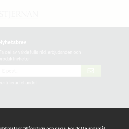
Nyhetsbrev
Ta del av värdefulla råd, erbjudanden och
produktnyheter
certifierad ehandel
bplatser tillförlitliga och säkra. För detta ändamål