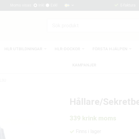
Moms visas:
Inkl
Exkl
E-faktura
HLR UTBILDNINGAR
HLR-DOCKOR
FÖRSTA HJÄLPEN
KAMPANJER
 LSU
Hållare/Sekretbe
339 kr
ink moms
Finns i lager