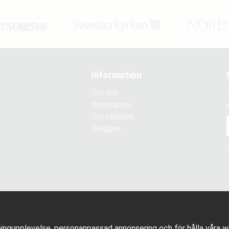
Information
Om oss
Nyhetsbrev
Om cookies
Bloggen
ingupplevelse, personanpassad annonsering och för hålla våra web