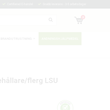
Certifierad E-handel
Snabb leverans - 3-5 arbetsdagar
0
BRANDUTRUSTNING
ANDNINGSHJÄLPMEDEL
hållare/flerg LSU