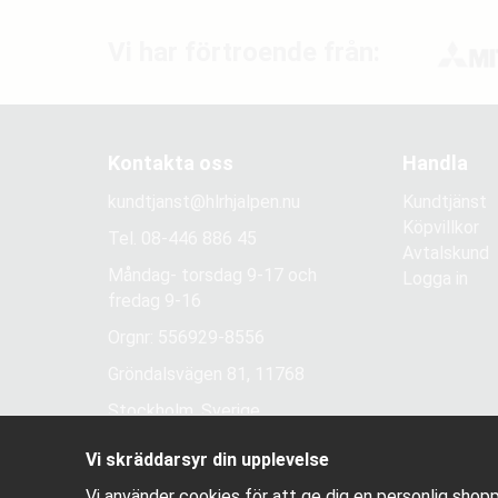
Vi har förtroende från:
Kontakta oss
Handla
kundtjanst@hlrhjalpen.nu
Kundtjänst
Köpvillkor
Tel.
08-446 886 45
Avtalskund
Måndag- torsdag 9-17 och
Logga in
fredag 9-16
Orgnr: 556929-8556
Gröndalsvägen 81, 11768
Stockholm, Sverige
Vi skräddarsyr din upplevelse
Vi använder cookies för att ge dig en personlig shopp