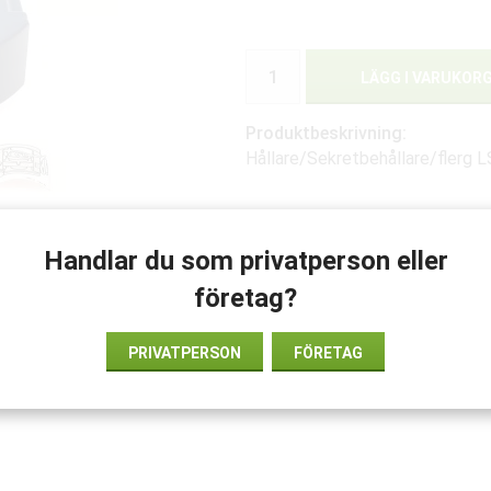
LÄGG I VARUKOR
Produktbeskrivning:
Hållare/Sekretbehållare/flerg L
Handlar du som privatperson eller
företag?
PRIVATPERSON
FÖRETAG