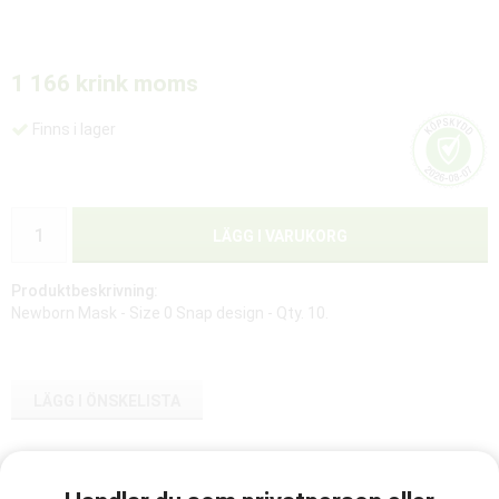
1 166 kr
ink moms
Finns i lager
LÄGG I VARUKORG
Produktbeskrivning:
Newborn Mask - Size 0 Snap design - Qty. 10.
LÄGG I ÖNSKELISTA
Artikelnummer:
856156