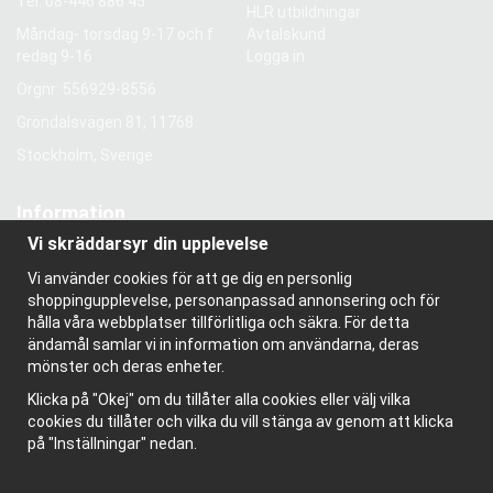
Tel.
08-446 886 45
HLR utbildningar
Måndag- torsdag 9-17 och f
Avtalskund
redag 9-16
Logga in
Orgnr: 556929-8556
Gröndalsvägen 81, 11768
Stockholm, Sverige
Information
Vi skräddarsyr din upplevelse
Om oss
Nyhetsbrev
Vi använder cookies för att ge dig en personlig
Om cookies
shoppingupplevelse, personanpassad annonsering och för
Bloggen
hålla våra webbplatser tillförlitliga och säkra. För detta
ändamål samlar vi in information om användarna, deras
mönster och deras enheter.
Klicka på "Okej" om du tillåter alla cookies eller välj vilka
cookies du tillåter och vilka du vill stänga av genom att klicka
på "Inställningar" nedan.