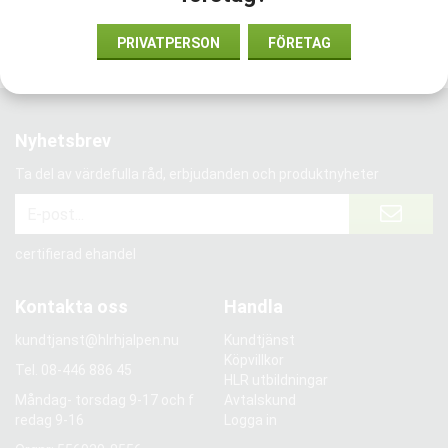
Vi har förtroende från:
PRIVATPERSON
FÖRETAG
Nyhetsbrev
Ta del av värdefulla råd, erbjudanden och produktnyheter
certifierad ehandel
Kontakta oss
Handla
kundtjanst@hlrhjalpen.nu
Kundtjänst
Köpvillkor
Tel.
08-446 886 45
HLR utbildningar
Måndag- torsdag 9-17 och f
Avtalskund
redag 9-16
Logga in