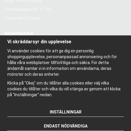
Orgnr: 556929-8556
Gröndalsvägen 81, 11768
Stockholm, Sverige
Information
Vi skräddarsyr din upplevelse
Om oss
Nyhetsbrev
Vi använder cookies för att ge dig en personlig
Om cookies
shoppingupplevelse, personanpassad annonsering och för
Bloggen
hålla våra webbplatser tillförlitliga och säkra. För detta
ändamål samlar vi in information om användarna, deras
mönster och deras enheter.
Klicka på "Okej" om du tillåter alla cookies eller välj vilka
cookies du tillåter och vilka du vill stänga av genom att klicka
på "Inställningar" nedan.
INSTÄLLNINGAR
ENDAST NÖDVÄNDIGA