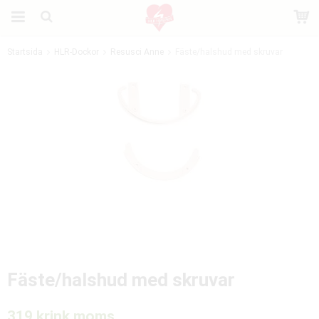
Startsida
HLR-Dockor
Resusci Anne
Fäste/halshud med skruvar
Produkten har blivit tillagd i varukorgen
Fäste/halshud med skruvar
319 kr
ink moms