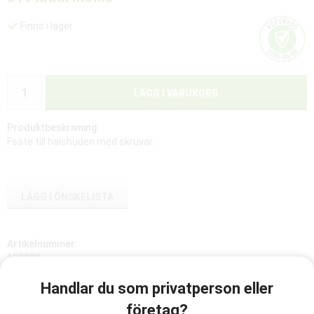
Finns i lager
LÄGG I VARUKORG
Produktbeskrivning:
Fsäte till halshuden med skruvar.
LÄGG I ÖNSKELISTA
Artikelnummer:
152003
Handlar du som privatperson eller
företag?