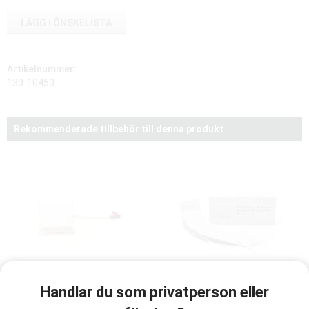
LÄGG I ÖNSKELISTA
Artikelnummer:
130-10450
Rekommenderade tillbehör till denna produkt
Baby Anne luftväg, 24-
Resusci Våtservett 50 st
Handlar du som privatperson eller
pack ny version