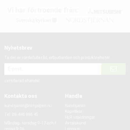
Vi har förtroende från:
Nyhetsbrev
Ta del av värdefulla råd, erbjudanden och produktnyheter
certifierad ehandel
Kontakta oss
Handla
kundtjanst@hlrhjalpen.nu
Kundtjänst
Köpvillkor
Tel.
08-446 886 45
HLR utbildningar
Måndag- torsdag 9-17 och f
Avtalskund
redag 9-16
Logga in