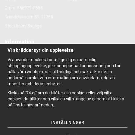
Orgnr: 556929-8556
Gröndalsvägen 81, 11768
Stockholm, Sverige
Information
Vi skräddarsyr din upplevelse
Om oss
Nyhetsbrev
Vi använder cookies för att ge dig en personlig
Om cookies
shoppingupplevelse, personanpassad annonsering och för
Bloggen
hålla våra webbplatser tillförlitliga och säkra. För detta
ändamål samlar vi in information om användarna, deras
mönster och deras enheter.
Klicka på "Okej" om du tillåter alla cookies eller välj vilka
cookies du tillåter och vilka du vill stänga av genom att klicka
på "Inställningar" nedan.
INSTÄLLNINGAR