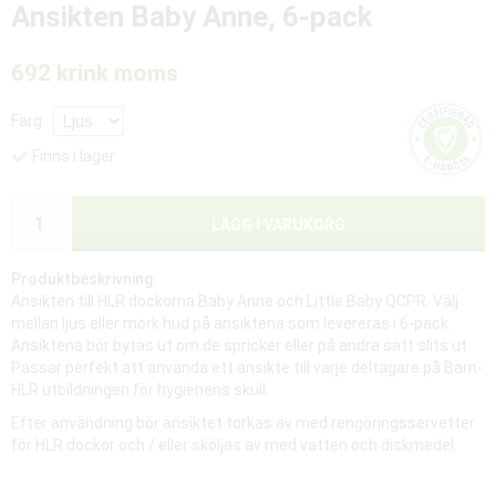
Ansikten Baby Anne, 6-pack
692 kr
ink moms
Färg
Finns i lager
LÄGG I VARUKORG
Produktbeskrivning:
Ansikten till HLR dockorna Baby Anne och Little Baby QCPR. Välj
mellan ljus eller mörk hud på ansiktena som levereras i 6-pack.
Ansiktena bör bytas ut om de spricker eller på andra sätt slits ut.
Passar perfekt att använda ett ansikte till varje deltagare på Barn-
HLR utbildningen för hygienens skull.
Efter användning bör ansiktet torkas av med rengöringsservetter
för HLR dockor och / eller sköljas av med vatten och diskmedel.