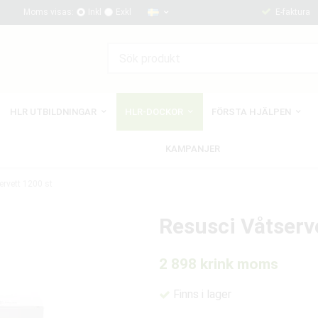
Moms visas:
Inkl
Exkl
E-faktura
HLR UTBILDNINGAR
HLR-DOCKOR
FÖRSTA HJÄLPEN
KAMPANJER
rvett 1200 st
Resusci Våtserv
2 898 kr
ink moms
Finns i lager