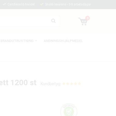
Certifierad E-handel
Snabb leverans - 3-5 arbetsdagar
0
BRANDUTRUSTNING
ANDNINGSHJÄLPMEDEL
ett 1200 st
Kundbetyg: