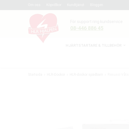
Om oss
Köpvillkor
Kundtjänst
Bloggen
För support ring kundservice
08-446 886 45
HJÄRTSTARTARE & TILLBEHÖR
Startsida
HLR-Dockor
HLR-dockor spädbarn
Resusci Våtse