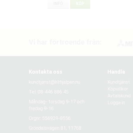
INFO
KÖP
Vi har förtroende från:
Kontakta oss
Handla
kundtjanst@hlrhjalpen.nu
Kundtjänst
Köpvillkor
Tel.
08-446 886 45
Avtalskund
Måndag- torsdag 9-17 och
Logga in
fredag 9-16
Orgnr: 556929-8556
Gröndalsvägen 81, 11768