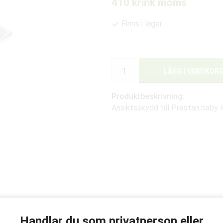
410 kr
ink moms
Finns i lager
LÄGG I VARUKOR
Produktbeskrivning:
Ansiktsskydd till Prestan baby 
Handlar du som privatperson eller