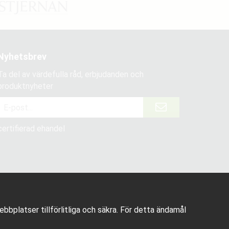
Nyhetsbrev
Ta del av värdefulla råd, erbjudanden och
produktnyheter
certifierad ehandel
bplatser tillförlitliga och säkra. För detta ändamål