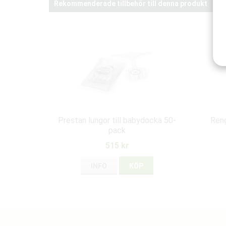
Rekommenderade tillbehör till denna produkt
Prestan lungor till babydocka 50-
Reng
pack
515 kr
INFO
KÖP