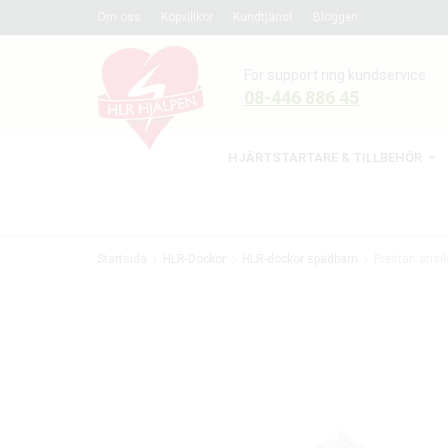
Om oss
Köpvillkor
Kundtjänst
Bloggen
För support ring kundservice
08-446 886 45
HJÄRTSTARTARE & TILLBEHÖR
Startsida
HLR-Dockor
HLR-dockor spädbarn
Prestan ansik