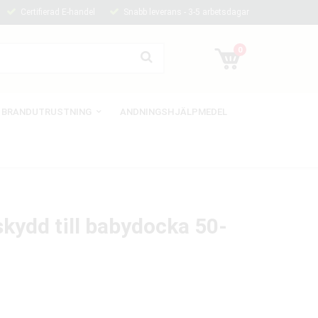
Certifierad E-handel
Snabb leverans - 3-5 arbetsdagar
0
BRANDUTRUSTNING
ANDNINGSHJÄLPMEDEL
kydd till babydocka 50-