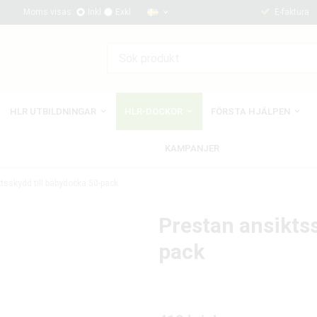
Moms visas:
Inkl
Exkl
E-faktura
HLR UTBILDNINGAR
HLR-DOCKOR
FÖRSTA HJÄLPEN
KAMPANJER
tsskydd till babydocka 50-pack
Prestan ansiktss
pack