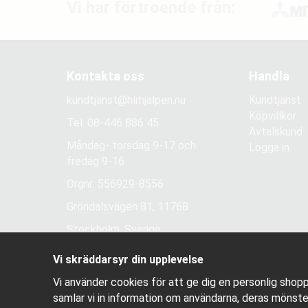
Vi har förtroende från:
Kontakta oss
Handla
kundtjanst@hlrhjalpen.nu
Kundtjänst
Köpvillkor
Tel.
08-446 886 45
Avtalskund
Måndag- torsdag 9-17 och
Logga in
fredag 9-16
Orgnr: 556929-8556
Gröndalsvägen 81, 11768
Stockholm, Sverige
Vi skräddarsyr din upplevelse
Vi använder cookies för att ge dig en personlig shopp
samlar vi in information om användarna, deras mönste