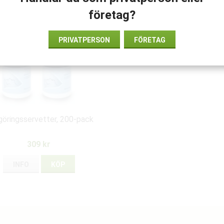
företag?
PRIVATPERSON
FÖRETAG
öringsservetter, 200-pack
309 kr
INFO
KÖP