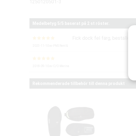
1250120501-3
Medelbetyg
5
/5 baserat på
2
st röster.
Fick dock fel färg, beställde or
2023-11-10
av
PNS Rent &
2018-09-10
av
C/O Marina
Rekommenderade tillbehör till denna produkt