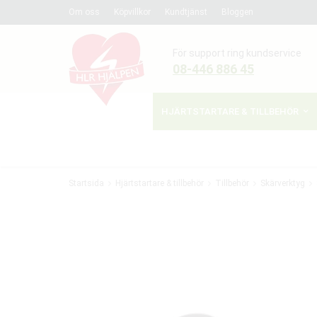
Om oss
Köpvillkor
Kundtjänst
Bloggen
För support ring kundservice
08-446 886 45
HJÄRTSTARTARE & TILLBEHÖR
Startsida
Hjärtstartare & tillbehör
Tillbehör
Skärverktyg