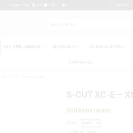
Moms visas:
Inkl
Exkl
E-faktura
HLR UTBILDNINGAR
HLR-DOCKOR
FÖRSTA HJÄLPEN
KAMPANJER
S-CUT XC-E – Xtreme Cutter
S-CUT XC-E – X
560 kr
ink moms
Färg
Finns i lager