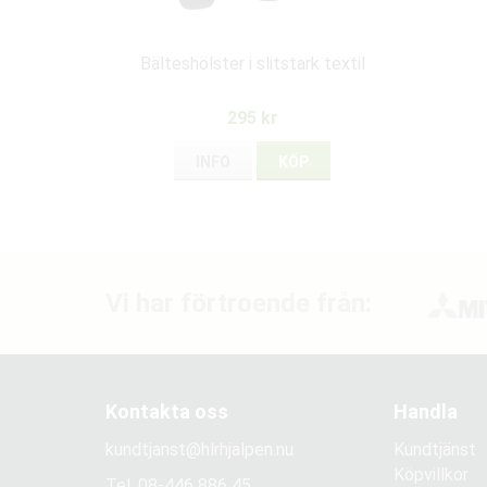
Bälteshölster i slitstark textil
295 kr
INFO
KÖP
Vi har förtroende från:
Kontakta oss
Handla
kundtjanst@hlrhjalpen.nu
Kundtjänst
Köpvillkor
Tel.
08-446 886 45