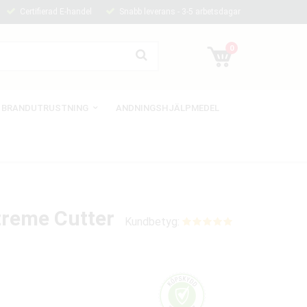
Certifierad E-handel
Snabb leverans - 3-5 arbetsdagar
0
BRANDUTRUSTNING
ANDNINGSHJÄLPMEDEL
treme Cutter
Kundbetyg: