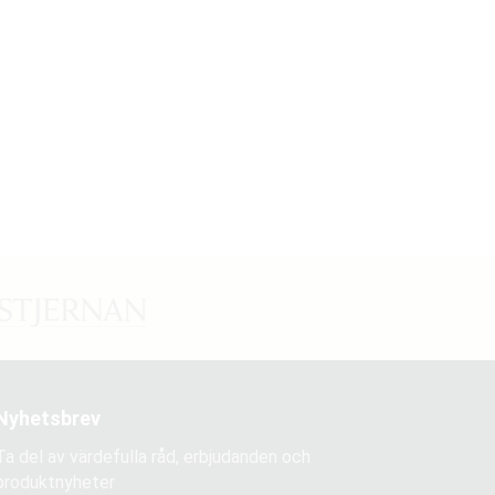
Nyhetsbrev
Ta del av värdefulla råd, erbjudanden och
produktnyheter