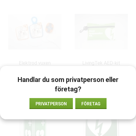
Elektrod vuxen
LivingTek AED-kit
PowerHeart G5
kompressionsstöd
3 300 kr
298 kr
Handlar du som privatperson eller
företag?
INFO
KÖP
INFO
KÖP
PRIVATPERSON
FÖRETAG