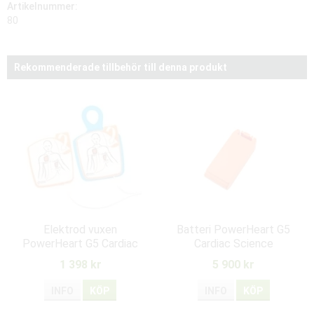
Artikelnummer:
80
Rekommenderade tillbehör till denna produkt
Elektrod vuxen
Batteri PowerHeart G5
PowerHeart G5 Cardiac
Cardiac Science
Science
1 398 kr
5 900 kr
INFO
KÖP
INFO
KÖP