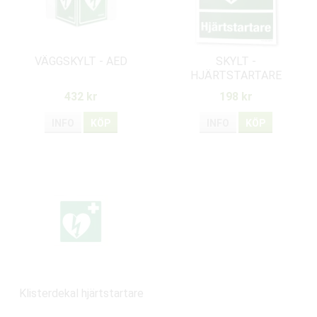
VÄGGSKYLT - AED
SKYLT -
HJÄRTSTARTARE
432 kr
198 kr
INFO
KÖP
INFO
KÖP
Klisterdekal hjärtstartare