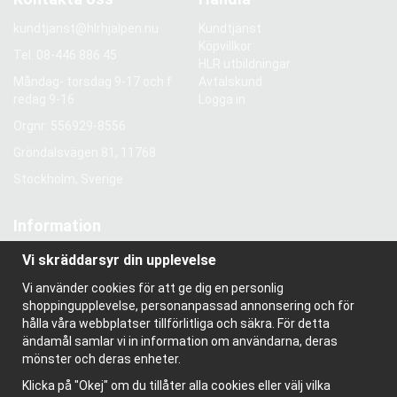
kundtjanst@hlrhjalpen.nu
Kundtjänst
Köpvillkor
Tel.
08-446 886 45
HLR utbildningar
Måndag- torsdag 9-17 och f
Avtalskund
redag 9-16
Logga in
Orgnr: 556929-8556
Gröndalsvägen 81, 11768
Stockholm, Sverige
Information
Om oss
Vi skräddarsyr din upplevelse
Nyhetsbrev
Vi använder cookies för att ge dig en personlig
Om cookies
shoppingupplevelse, personanpassad annonsering och för
Bloggen
hålla våra webbplatser tillförlitliga och säkra. För detta
ändamål samlar vi in information om användarna, deras
mönster och deras enheter.
Klicka på "Okej" om du tillåter alla cookies eller välj vilka