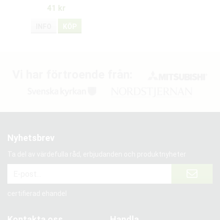
41 kr
INFO
KÖP
Vi har förtroende från:
Nyhetsbrev
Ta del av värdefulla råd, erbjudanden och produktnyheter
certifierad ehandel
Kontakta oss
Handla