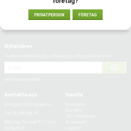
företag?
Vi har förtroende från:
PRIVATPERSON
FÖRETAG
Nyhetsbrev
Ta del av värdefulla råd, erbjudanden och produktnyheter
certifierad ehandel
Kontakta oss
Handla
kundtjanst@hlrhjalpen.nu
Kundtjänst
Köpvillkor
Tel.
08-446 886 45
HLR utbildningar
Måndag- torsdag 9-17 och f
Avtalskund
redag 9-16
Logga in