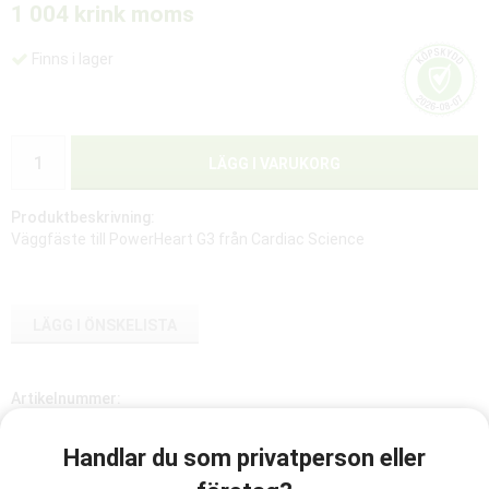
1 004 kr
ink moms
Finns i lager
LÄGG I VARUKORG
Produktbeskrivning:
Väggfäste till PowerHeart G3 från Cardiac Science
LÄGG I ÖNSKELISTA
Artikelnummer:
82
Handlar du som privatperson eller