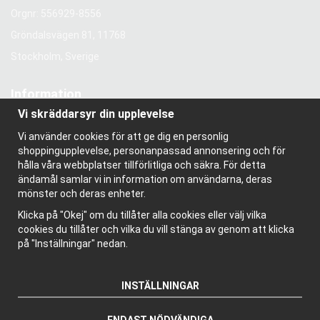
Orgnr: 556929-8556
Gröndalsvägen 81, 11768
Stockholm, Sverige
Information
Vi skräddarsyr din upplevelse
Om oss
Nyhetsbrev
Vi använder cookies för att ge dig en personlig
Om cookies
shoppingupplevelse, personanpassad annonsering och för
Bloggen
hålla våra webbplatser tillförlitliga och säkra. För detta
ändamål samlar vi in information om användarna, deras
mönster och deras enheter.
Klicka på "Okej" om du tillåter alla cookies eller välj vilka
cookies du tillåter och vilka du vill stänga av genom att klicka
på "Inställningar" nedan.
INSTÄLLNINGAR