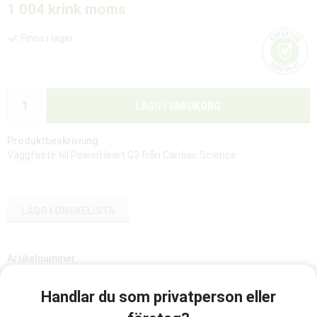
1 004 kr
ink moms
Finns i lager
LÄGG I VARUKORG
Produktbeskrivning:
Väggfäste till PowerHeart G3 från Cardiac Science
LÄGG I ÖNSKELISTA
Artikelnummer:
82
Handlar du som privatperson eller