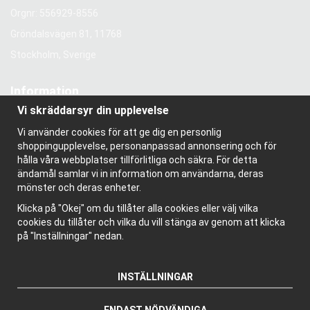
Orgnr: 556929-8556
Gröndalsvägen 81, 11768
Stockholm, Sverige
Information
Vi skräddarsyr din upplevelse
Om oss
Nyhetsbrev
Vi använder cookies för att ge dig en personlig
Om cookies
shoppingupplevelse, personanpassad annonsering och för
Bloggen
hålla våra webbplatser tillförlitliga och säkra. För detta
ändamål samlar vi in information om användarna, deras
mönster och deras enheter.
Klicka på "Okej" om du tillåter alla cookies eller välj vilka
cookies du tillåter och vilka du vill stänga av genom att klicka
på "Inställningar" nedan.
INSTÄLLNINGAR