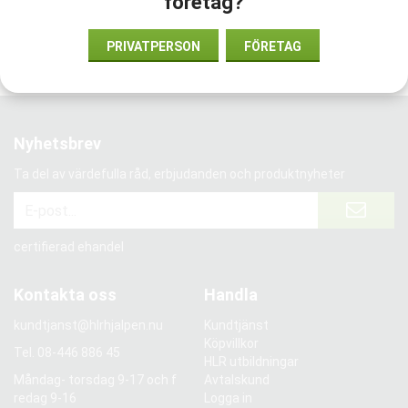
företag?
Vi har förtroende från:
PRIVATPERSON
FÖRETAG
Nyhetsbrev
Ta del av värdefulla råd, erbjudanden och produktnyheter
certifierad ehandel
Kontakta oss
Handla
kundtjanst@hlrhjalpen.nu
Kundtjänst
Köpvillkor
Tel.
08-446 886 45
HLR utbildningar
Måndag- torsdag 9-17 och f
Avtalskund
redag 9-16
Logga in