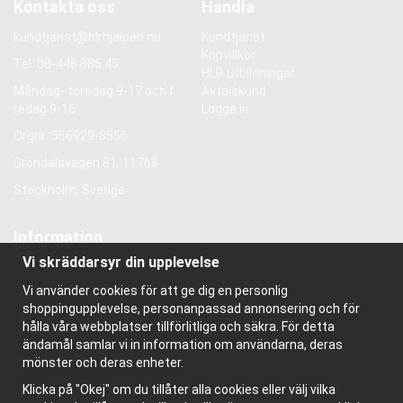
Kontakta oss
Handla
kundtjanst@hlrhjalpen.nu
Kundtjänst
Köpvillkor
Tel.
08-446 886 45
HLR utbildningar
Måndag- torsdag 9-17 och f
Avtalskund
redag 9-16
Logga in
Orgnr: 556929-8556
Gröndalsvägen 81, 11768
Stockholm, Sverige
Information
Vi skräddarsyr din upplevelse
Om oss
Nyhetsbrev
Vi använder cookies för att ge dig en personlig
Om cookies
shoppingupplevelse, personanpassad annonsering och för
Bloggen
hålla våra webbplatser tillförlitliga och säkra. För detta
ändamål samlar vi in information om användarna, deras
mönster och deras enheter.
Klicka på "Okej" om du tillåter alla cookies eller välj vilka