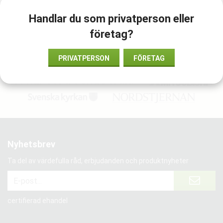
Handlar du som privatperson eller
Artikelnummer:
företag?
989803157531
PRIVATPERSON
FÖRETAG
Vi har förtroende från:
Nyhetsbrev
Ta del av värdefulla råd, erbjudanden och produktnyheter
certifierad ehandel