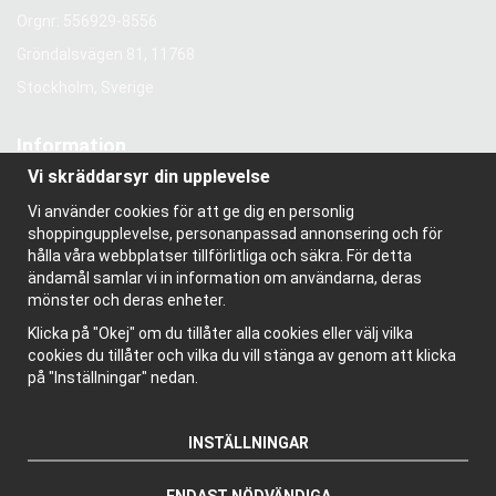
Orgnr: 556929-8556
Gröndalsvägen 81, 11768
Stockholm, Sverige
Information
Vi skräddarsyr din upplevelse
Om oss
Nyhetsbrev
Vi använder cookies för att ge dig en personlig
Om cookies
shoppingupplevelse, personanpassad annonsering och för
Bloggen
hålla våra webbplatser tillförlitliga och säkra. För detta
ändamål samlar vi in information om användarna, deras
mönster och deras enheter.
Klicka på "Okej" om du tillåter alla cookies eller välj vilka
cookies du tillåter och vilka du vill stänga av genom att klicka
på "Inställningar" nedan.
INSTÄLLNINGAR