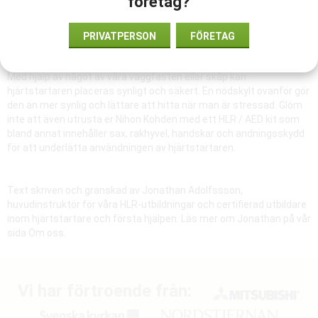
företag?
elektroden men så är inte fallet med Nihon Kohden.
PRIVATPERSON
FÖRETAG
Placera Nihon Kohden väl synligt
Med hjälp av något av våra väggfästen eller skåp kan
hjärtstartaren placeras synligt och säkert. En nödskylt ovanför gör
den än mer synlig och lättare att hitta när man är stressad. Glöm
inte att även utrusta er Nihon Kohden med ett HLR / AED kit som
bland annat innehåller sax, rakhyvel, handskar och andningsskydd
för att underlätta användningen av hjärtstartaren.
Text skriven och granskad av Jonathan Adolfssson,
huvudinstruktör för våra HLR-utbildningar och certifierad utbildare
inom hjärtstartare och första hjälpen. Läs mer om Jonathan på vår
sida Om oss.
Vi har förtroende från: