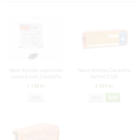
Nihon Kohden elektroder
Nihon Kohden Cardiolife
vuxen & barn Cardiolife
batteri 2100
AED
1 198 kr
3 959 kr
INFO
INFO
KÖP