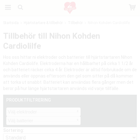
Startsida
Hjärtstartare & tillbehör
Tillbehör
Nihon Kohden Cardiolilfe
Produkten har blivit tillagd i varukorgen
Tillbehör till Nihon Kohden
Cardiolilfe
Hos oss hittar ni elektroder och batterier till hjärtstartaren Nihon
Kohden Cardiolife. Elektroderna har en hållbarhet på cirka 1 1/2 år
och batteriet räcker cirka 4 år. Elektroder är alltid förbrukade om de
används eller öppnas eftersom den gel som sitter på då kommer
att torka ut snabbt. Batteriet kan användas flera gånger men det
beror på hur länge hjärtstartaren används vid varje tillfälle.
PRODUKTFILTRERING
Välj elektroder
Välj batterier
Sortering: