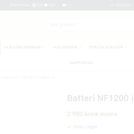
Moms visas:
Inkl
Exkl
E-faktura
HLR UTBILDNINGAR
HLR-DOCKOR
FÖRSTA HJÄLPEN
KAMPANJER
Batteri NF1200 iPAD CU Medical
Batteri NF1200 
2 980 kr
ink moms
Finns i lager