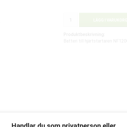
LÄGG I VARUKOR
Produktbeskrivning:
Batteri till hjärtstartaren NF12
Handlar du som privatperson eller