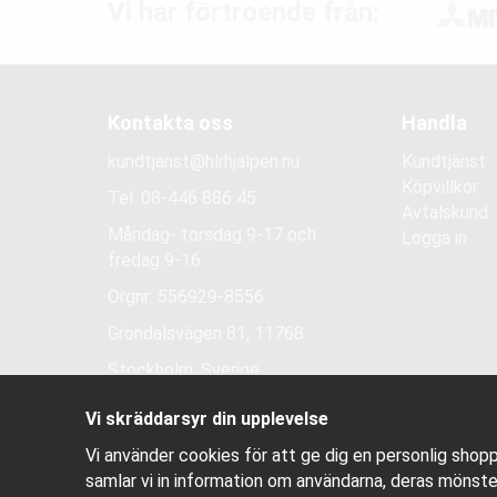
Vi har förtroende från:
Kontakta oss
Handla
kundtjanst@hlrhjalpen.nu
Kundtjänst
Köpvillkor
Tel.
08-446 886 45
Avtalskund
Måndag- torsdag 9-17 och
Logga in
fredag 9-16
Orgnr: 556929-8556
Gröndalsvägen 81, 11768
Stockholm, Sverige
Vi skräddarsyr din upplevelse
Vi använder cookies för att ge dig en personlig shopp
samlar vi in information om användarna, deras mönste