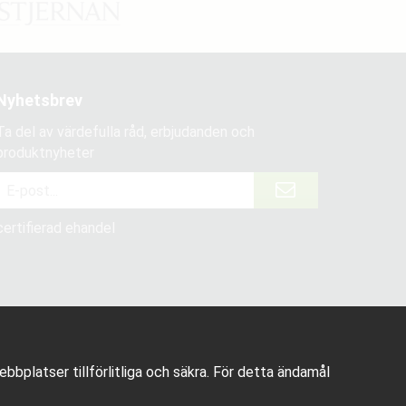
Nyhetsbrev
Ta del av värdefulla råd, erbjudanden och
produktnyheter
certifierad ehandel
bplatser tillförlitliga och säkra. För detta ändamål