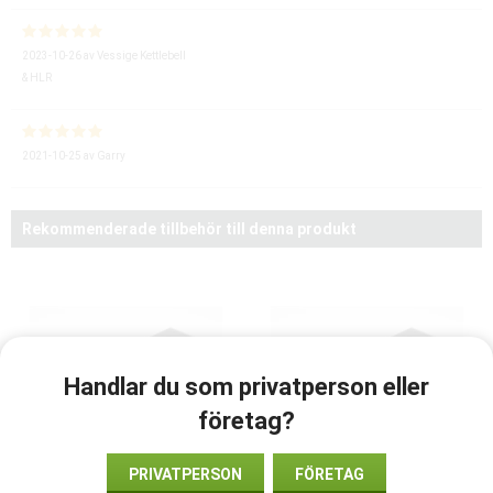
2023-10-26
av
Vessige Kettlebell
& HLR
2021-10-25
av
Garry
Rekommenderade tillbehör till denna produkt
Handlar du som privatperson eller
företag?
PRIVATPERSON
FÖRETAG
Batteri Primedic
Batteri Primedic