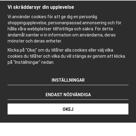
Vi skräddarsyr din upplevelse
Information
Vi använder cookies för att ge dig en personlig
Om oss
shoppingupplevelse, personanpassad annonsering och för
Nyhetsbrev
hålla våra webbplatser tillförlitliga och säkra. För detta
Om cookies
ändamål samlar vi in information om användarna, deras
Bloggen
mönster och deras enheter.
Klicka på "Okej" om du tillåter alla cookies eller välj vilka
cookies du tillåter och vilka du vill stänga av genom att klicka
på "Inställningar" nedan.
INSTÄLLNINGAR
ENDAST NÖDVÄNDIGA
OKEJ
Drift & produktion: Wikinggruppen