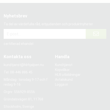
Nyhetsbrev
Ta del av värdefulla råd, erbjudanden och produktnyheter
certifierad ehandel
Kontakta oss
Handla
kundtjanst@hlrhjalpen.nu
Kundtjänst
Köpvillkor
Tel.
08-446 886 45
HLR utbildningar
Måndag- torsdag 9-17 och f
Avtalskund
redag 9-16
Logga in
Orgnr: 556929-8556
Gröndalsvägen 81, 11768
Stockholm, Sverige