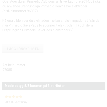
Obs: Äger du en Primedic AED som är tillverkad före 2014, då ska
du använda ursprungliga Primedic Heartsave elektroder
(artikelnummer 96387)
På ena bilden ser du skillnaden mellan anslutningsdonet från den
nya Primedic SavePads Preconnect elektroder (1) och dem
ursprungliga Primedic SavePads elektroder (2).
LÄGG I ÖNSKELISTA
Artikelnummer:
97085
Medelbetyg
5
/5 baserat på
3
st röster.
2025-05-25
av
Garry