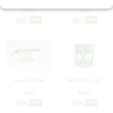
HeartSave AED
HeartSave PAD
4 998 kr
3 600 kr
INFO
KÖP
INFO
KÖP
LivingTek AED-kit
VÄGGSKYLT - AED
298 kr
432 kr
INFO
KÖP
INFO
KÖP