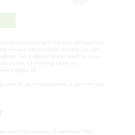
G
 populär bästsäljare tack vare dess pålitlighet och
de svenska talinstruktioner förenklar den hjärt-
säkrare. Den är därmed lämplig också för ovana
sar perfekt till offentliga lokaler och
 med engelskt tal.
väska till din nya hjärtstartare så glöm inte välja
l
 de minsta hjärtstartarna på marknaden. Med