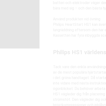
batteri och elektroder väger den
bära med sig – och den bästa hjä
Använd produkten vid övning
Philips HeartStart HS1 kan äve
lungräddning eftersom den har e
Kassetten har fyra inbyggda sce
Philips HS1 världens
Tack vare den enkla användning
av de mest populära hjärtstartar
i det gröna handtaget. Då starta
inte vidare med nästa instruktion
ögonblicket. Du behöver arbeta 
HS1 vägleder dig från placering 
strömstöt. Den vägleder dig ock
bröstkompressioner och inblåsni