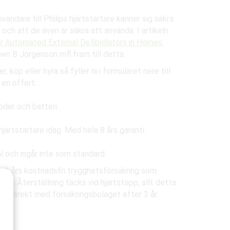
ändare till Philips hjärtstartare känner sig säkra
 och att de även är säkra att använda. I artikeln
 Automated External Defibrillators in Homes:
n B Jorgenson mfl fram till detta.
, köp eller hyra så fyller ni i formuläret nere till
en offert.
der och batteri.
järtstartare idag. Med hela 8 års garanti.
al och ingår inte som standard.
rar 3 års kostnadsfri trygghetsförsäkring som
nd. Återställning täcks vid hjärtstopp, allt detta
ngen direkt med försäkringsbolaget efter 3 år.