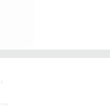
tå
rtare