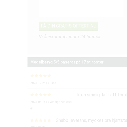
Vi återkommer inom 24 timmar
Medelbetyg
5
/5 baserat på
17
st röster.
2025-12-24
av
Pson
liten smidig, lätt att förs
2025-05-15
av
Vessige Kettlebell
& Hlr
Snabb leverans, mycket bra hjärtsta