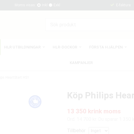
Moms visas:
Inkl
Exkl
E-faktura
HLR UTBILDNINGAR
HLR-DOCKOR
FÖRSTA HJÄLPEN
KAMPANJER
lips HeartStart HS1
Köp Philips Hea
13 350 kr
ink moms
Ord. 14 700 kr. Du sparar 1 350 
Tillbehör