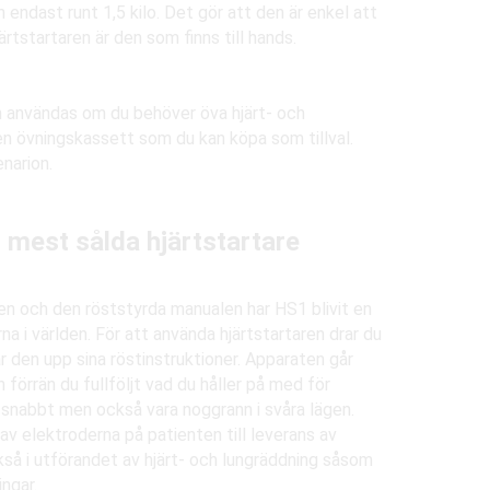
 endast runt 1,5 kilo. Det gör att den är enkel att
rtstartaren är den som finns till hands.
n användas om du behöver öva hjärt- och
n övningskassett som du kan köpa som tillval.
narion.
 mest sålda hjärtstartare
en och den röststyrda manualen har HS1 blivit en
na i världen. För att använda hjärtstartaren drar du
r den upp sina röstinstruktioner. Apparaten går
 förrän du fullföljt vad du håller på med för
snabbt men också vara noggrann i svåra lägen.
av elektroderna på patienten till leverans av
så i utförandet av hjärt- och lungräddning såsom
ngar.