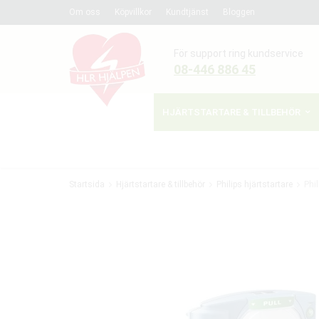
Om oss
Köpvillkor
Kundtjänst
Bloggen
För support ring kundservice
08-446 886 45
HJÄRTSTARTARE & TILLBEHÖR
Startsida
Hjärtstartare & tillbehör
Philips hjärtstartare
Phi