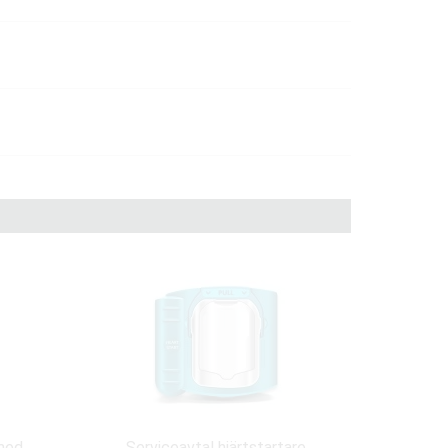
med
Serviceavtal hjärtstartare