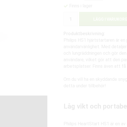
Finns i lager
LÄGG I VARUKOR
Produktbeskrivning:
Philips HS1 hjärtstartaren är en
användarvänlighet. Med detaljera
och lungräddningen och gör den 
användare, vilket gör att den pas
arbetsplatser. Finns även att få
Om du vill ha en skyddande snygg 
detta under tillbehör!
Låg vikt och portabe
Philips HeartStart HS1 är en av