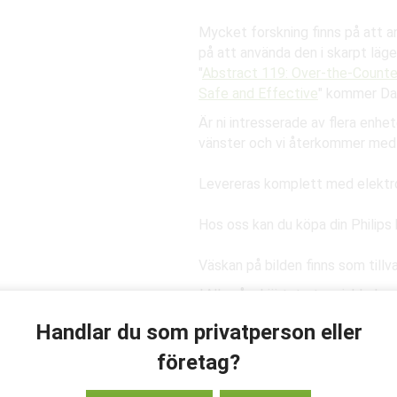
Mycket forskning finns på att anv
på att använda den i skarpt läge
"
Abstract 119: Over-the-Counter
Safe and Effective
" kommer Daw
Är ni intresserade av flera enheter
vänster och vi återkommer med 
Levereras komplett med elektro
Hos oss kan du köpa din Philips h
Väskan på bilden finns som tillv
*Alla våra hjärtstartare inklude
skyddar mot stöld, skada och bra
Handlar du som privatperson eller
utan självrisk! Förläng försäkri
företag?