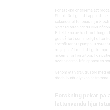
För att öka chanserna att rädda
Shock. Det gör att apparaten kan
sekunder efter paus i hjärt- och
hjärtstartaren när du eller någo
Effekterna av hjärt- och lungrä
ges så fort som möjligt efter k
fortsätter att pumpa ut syresätt
ni hjälpas åt med att ge kompres
riskerna för hjärtstopp hos pati
avvisningarna från apparaten som
Genom att vara utrustad med en
rädda liv när olyckan är framme.
Forskning pekar på a
lättanvända hjärtsta