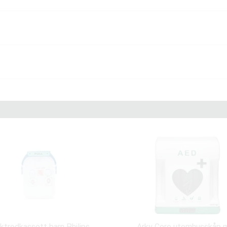
ktrodkassett barn Philips
Arky Core utomhusskåp 