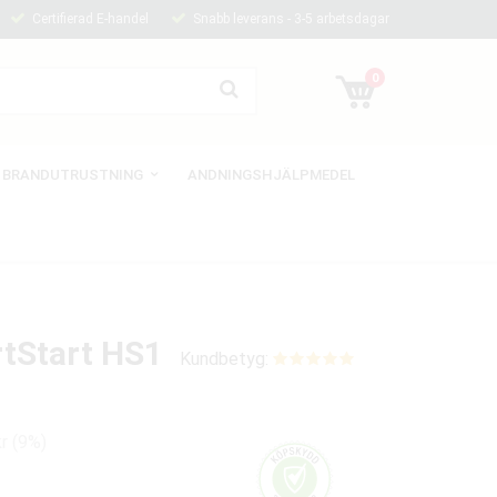
Certifierad E-handel
Snabb leverans - 3-5 arbetsdagar
0
BRANDUTRUSTNING
ANDNINGSHJÄLPMEDEL
rtStart HS1
Kundbetyg:
kr (9%)