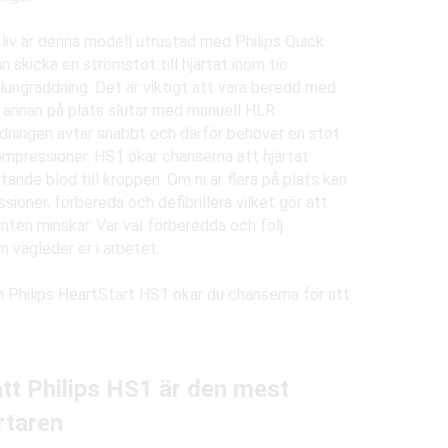
 liv är denna modell utrustad med Philips Quick
 skicka en strömstöt till hjärtat inom tio
 lungräddning. Det är viktigt att vara beredd med
n annan på plats slutar med manuell HLR.
ddningen avtar snabbt och därför behöver en stöt
ompressioner. HS1 ökar chanserna att hjärtat
ande blod till kroppen. Om ni är flera på plats kan
sioner, förbereda och defibrillera vilket gör att
enten minskar. Var väl förberedda och följ
 vägleder er i arbetet.
 Philips HeartStart HS1 ökar du chanserna för att
tt Philips HS1 är den mest
rtaren