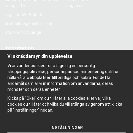
redag 9-16
Logga in
Orgnr: 556929-8556
Gröndalsvägen 81, 11768
Stockholm, Sverige
Information
Vi skräddarsyr din upplevelse
Om oss
Nyhetsbrev
Vi använder cookies för att ge dig en personlig
Om cookies
shoppingupplevelse, personanpassad annonsering och för
Bloggen
hålla våra webbplatser tillförlitliga och säkra. För detta
ändamål samlar vi in information om användarna, deras
mönster och deras enheter.
Klicka på "Okej" om du tillåter alla cookies eller välj vilka
cookies du tillåter och vilka du vill stänga av genom att klicka
på "Inställningar" nedan.
INSTÄLLNINGAR