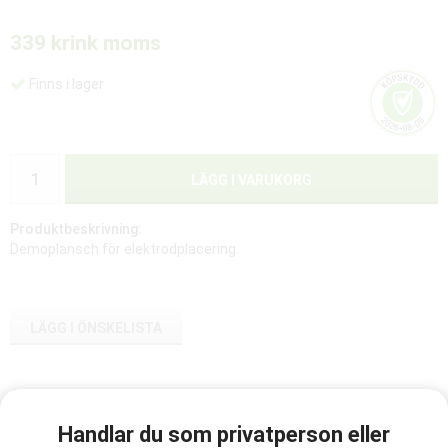
339 kr
ink moms
Finns i lager
LÄGG I VARUKORG
Produktbeskrivning:
Demoplansch för elektrodplacering.
LÄGG I ÖNSKELISTA
Artikelnummer:
M5090A
Handlar du som privatperson eller