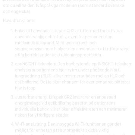
om du vill ha den tvåspråkiga modellen (som standard svenska
och engelska).
Huvudfunktioner:
Enkel att använda: Lifepak CR2 är utformad för att vara
användarvänlig och intuitiv, även för personer utan
medicinsk bakgrund. Med tydliga röst- och
visningsanvisningar hjälper den användaren att utföra varje
steg korrekt under hela räddningsprocessen.
cprINSIGHT-teknologi: Den banbrytande cprINSIGHT-tekniken
analyserar patientens hjärtrytm under pågående hjärt-
lungräddning (HLR), vilket minimerar tiden mellan HLR och
defibrillering. Detta ökar chansen för överlevnad vid plötsligt
hjärtstopp.
Justerbar energi: Lifepak CR2 levererar en anpassad
energimängd vid defibrillering baserat på patientens
individuella behov, vilket ökar effektiviteten och minimerar
risken för ytterligare skador.
Wi-Fi-anslutning: Den inbyggda Wi-Fi-funktionen gör det
möjligt för enheten att automatiskt skicka viktig