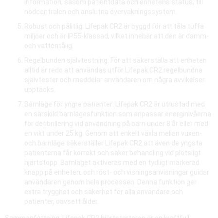
information, såsom patientdata och enhetens status, till
nödcentralen och anslutna övervakningssystem.
Robust och pålitlig: Lifepak CR2 är byggd för att tåla tuffa
miljöer och är IP55-klassad, vilket innebär att den är damm-
och vattentålig.
Regelbunden självtestning: För att säkerställa att enheten
alltid är redo att användas utför Lifepak CR2 regelbundna
självtester och meddelar användaren om några avvikelser
upptäcks.
Barnläge för yngre patienter: Lifepak CR2 är utrustad med
en särskild barnlägesfunktion som anpassar energinivåerna
för defibrillering vid användning på barn under 8 år eller med
en vikt under 25 kg. Genom att enkelt växla mellan vuxen-
och barnläge säkerställer Lifepak CR2 att även de yngsta
patienterna får korrekt och säker behandling vid plötsligt
hjärtstopp. Barnläget aktiveras med en tydligt markerad
knapp på enheten, och röst- och visningsanvisningar guidar
användaren genom hela processen. Denna funktion ger
extra trygghet och säkerhet för alla användare och
patienter, oavsett ålder.