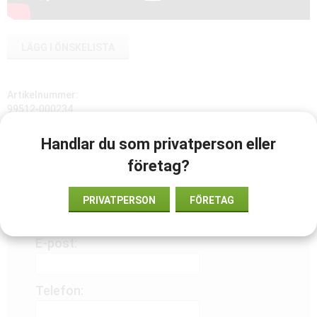
LÄGG I ÖNSKELISTA
Artikelnummer:
99512-000234
Handlar du som privatperson eller
företag?
Hjärtstartare
HLR Kurs
Båda (25% rabatt)
Namn:
PRIVATPERSON
FÖRETAG
E-post:
Telefon: