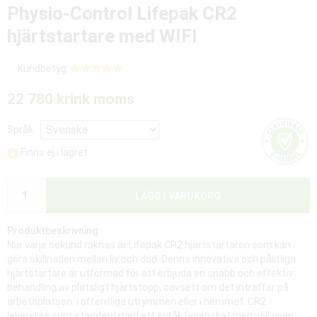
Physio-Control Lifepak CR2
hjärtstartare med WIFI
Kundbetyg:
22 780 kr
ink moms
Språk
Finns ej i lagret
LÄGG I VARUKORG
Produktbeskrivning:
När varje sekund räknas är Lifepak CR2 hjärtstartaren som kan
göra skillnaden mellan liv och död. Denna innovativa och pålitliga
hjärtstartare är utformad för att erbjuda en snabb och effektiv
behandling av plötsligt hjärtstopp, oavsett om det inträffar på
arbetsplatsen, i offentliga utrymmen eller i hemmet. CR2
levereras som standard med ett språk (svenska) men välj ovan