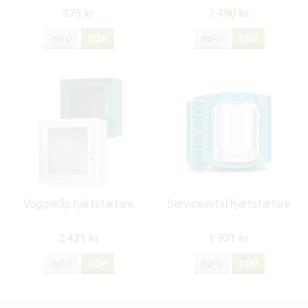
(-30 C)
375 kr
7 490 kr
INFO
KÖP
INFO
KÖP
Väggskåp hjärtstartare
Serviceavtal hjärtstartare
2 421 kr
1 931 kr
INFO
KÖP
INFO
KÖP