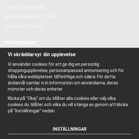
Orgnr: 556929-8556
Gröndalsvägen 81, 11768
Stockholm, Sverige
Information
Om oss
Vi skräddarsyr din upplevelse
Nyhetsbrev
Vi använder cookies för att ge dig en personlig
Om cookies
shoppingupplevelse, personanpassad annonsering och för
Bloggen
hålla våra webbplatser tillförlitliga och säkra. För detta
ändamål samlar vi in information om användarna, deras
mönster och deras enheter.
Klicka på "Okej" om du tillåter alla cookies eller välj vilka
cookies du tillåter och vilka du vill stänga av genom att klicka
på "Inställningar" nedan.
INSTÄLLNINGAR