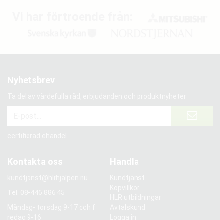
Vi har förtroende från:
Nyhetsbrev
Ta del av värdefulla råd, erbjudanden och produktnyheter
certifierad ehandel
Kontakta oss
Handla
kundtjanst@hlrhjalpen.nu
Kundtjänst
Köpvillkor
Tel.
08-446 886 45
HLR utbildningar
Måndag- torsdag 9-17 och f
Avtalskund
redag 9-16
Logga in