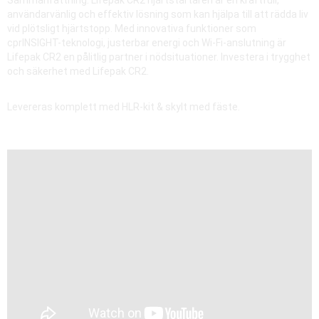
Sammanfattning: Lifepak CR2 hjärtstartaren är en kraftfull,
användarvänlig och effektiv lösning som kan hjälpa till att rädda liv
vid plötsligt hjärtstopp. Med innovativa funktioner som
cprINSIGHT-teknologi, justerbar energi och Wi-Fi-anslutning är
Lifepak CR2 en pålitlig partner i nödsituationer. Investera i trygghet
och säkerhet med Lifepak CR2.
Levereras komplett med HLR-kit & skylt med fäste.