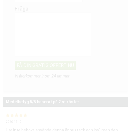
Fråga:
Vi återkommer inom 24 timmar
Medelbetyg
5
/5 baserat på
2
st röster.
2020-12-17
Har inte behövt använda denna ännu (tack och lov) men den