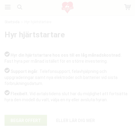
Startsida
Hyr hjärtstartare
Produkten har blivit tillagd i varukorgen
Hyr hjärtstartare
Hyr din hjärtstartare hos oss till en låg månadskostnad.
Fast hyra per månad istället för en större investering.
Support ingår.
Telefonsupport, felavhjälpning och
uppgraderingar samt nya elektroder och batterier vid sista
förbrukningsdatum.
Flexibelt.
Vid avtalstidens slut har du möjlighet att fortsätta
hyra den modell du valt, välja en ny eller avsluta hyran.
BEGÄR OFFERT
ELLER LÄR DIG MER