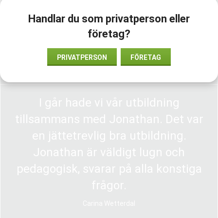
Handlar du som privatperson eller
företag?
PRIVATPERSON
FÖRETAG
I går hade vi vår utbildning
tillsammans med Jonathan. Det var
en jättetrevlig bra utbildning.
Jonathan är väldigt lugn och
pedagogisk, svarar på alla konstiga
frågor.
Carina Wetterdal