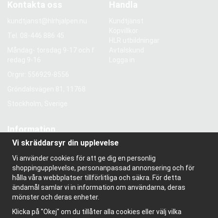
Kontakta oss
Handla
kundtjanst@hlrhjalpen.nu
Kundtjänst
Köpvillkor
Tel.
08-446 886 45
HLR utbildningar
Måndag- torsdag 9-17 och f
Avtalskund
redag 9-16
Logga in
Orgnr: 556929-8556
Gröndalsvägen 81, 11768
Stockholm, Sverige
Information
Vi skräddarsyr din upplevelse
Om oss
Nyhetsbrev
Vi använder cookies för att ge dig en personlig
Om cookies
shoppingupplevelse, personanpassad annonsering och för
Bloggen
hålla våra webbplatser tillförlitliga och säkra. För detta
ändamål samlar vi in information om användarna, deras
mönster och deras enheter.
Klicka på "Okej" om du tillåter alla cookies eller välj vilka