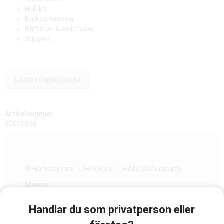
HLR kit
Bruksanvisning
Batterier & elektroder
Support
LÄGG I ÖNSKELISTA
Artikelnummer:
90010058
Hjärtstartare
HLR Kurs
Båda (25% rabatt)
Namn:
Handlar du som privatperson eller
E-post: