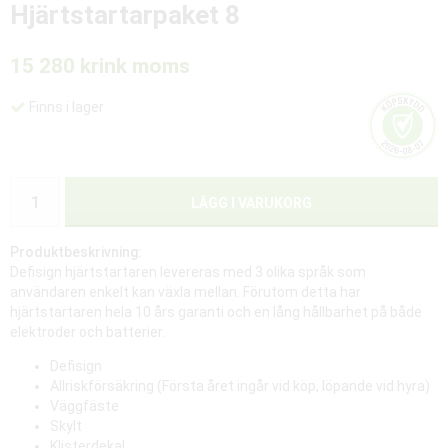
Hjärtstartarpaket 8
15 280 kr
ink moms
Finns i lager
LÄGG I VARUKORG
Produktbeskrivning:
Defisign hjärtstartaren levereras med 3 olika språk som
användaren enkelt kan växla mellan. Förutom detta har
hjärtstartaren hela 10 års garanti och en lång hållbarhet på både
elektroder och batterier.
Defisign
Allriskförsäkring (Första året ingår vid köp, löpande vid hyra)
Väggfäste
Skylt
Klisterdekal