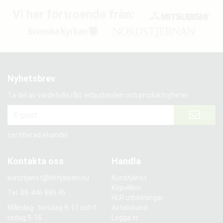
Vi har förtroende från:
Nyhetsbrev
Ta del av värdefulla råd, erbjudanden och produktnyheter
certifierad ehandel
Kontakta oss
Handla
kundtjanst@hlrhjalpen.nu
Kundtjänst
Köpvillkor
Tel.
08-446 886 45
HLR utbildningar
Måndag- torsdag 9-17 och f
Avtalskund
redag 9-16
Logga in