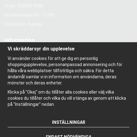
Orgnr: 556929-8556
Gröndalsvägen 81, 11768
Stockholm, Sverige
Information
Vi skräddarsyr din upplevelse
Om oss
Nyhetsbrev
Vi använder cookies för att ge dig en personlig
Om cookies
shoppingupplevelse, personanpassad annonsering och för
Bloggen
hålla våra webbplatser tillförlitliga och säkra. För detta
ändamål samlar vi in information om användarna, deras
mönster och deras enheter.
Klicka på "Okej" om du tillåter alla cookies eller välj vilka
cookies du tillåter och vilka du vill stänga av genom att klicka
på "Inställningar" nedan.
INSTÄLLNINGAR