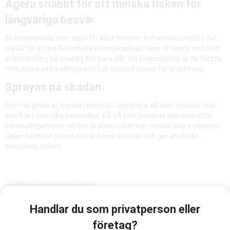
Agera snabbt för att minska risken för
långvariga besvär
En brännskada som uppstår akut behöver behandlas snabbt. Se
därför till att ha Burnshield brännskadegel nära till hands och sätt
in behandling så snabbt det bara går. Vid brännskador är de första
minuterna extra viktiga och kan minska risken för ärrbildning.
Sprayas på skadan
Den här gelen är mycket enkel att applicera, då den sprayas över
området som ska behandlas. På så sätt behöver den som utför
behandlingen inte vidröra skadan, vilket kan orsaka stora smärtor.
Gelen fördelas jämnt och fint över skadan och ger en direkt
avkylande effekt.
LÄGG I ÖNSKELISTA
Handlar du som privatperson eller
Artikelnummer:
företag?