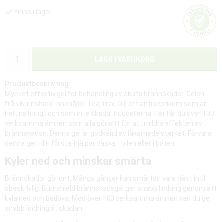
Finns i lager
LÄGG I VARUKORG
Produktbeskrivning:
Mycket effektiv gel för behandling av akuta brännskador. Gelen
från Burnshield innehåller Tea Tree Oil, ett antiseptikum som är
helt naturligt och som inte skadar hudcellerna. Här får du över 100
verksamma ämnen som alla gör sitt för att mildra effekten av
brännskadan. Denna gel är godkänd av läkemedelsverket. Förvara
denna gel i din första-hjälpenväska, i bilen eller i båten.
Kyler ned och minskar smärta
Brännskador gör ont. Många gånger kan smärtan vara näst intill
obeskrivlig. Burnshield brännskadegel ger snabb lindring genom att
kyla ned och bedöva. Med över 100 verksamma ämnen kan du ge
snabb lindring åt skadan.