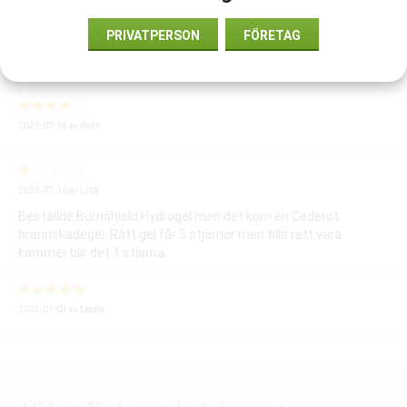
9001017
PRIVATPERSON
FÖRETAG
Medelbetyg
3.5
/5 baserat på
3
st röster.
2025-07-14
av
Pelle
2025-07-10
av
Lisa
Beställde Burnshield Hydrogel men det kom en Cederot
brännskadegel. Rätt gel får 5 stjärnor men tills rätt vara
kommer blir det 1 stjärna.
2023-01-03
av
Leena