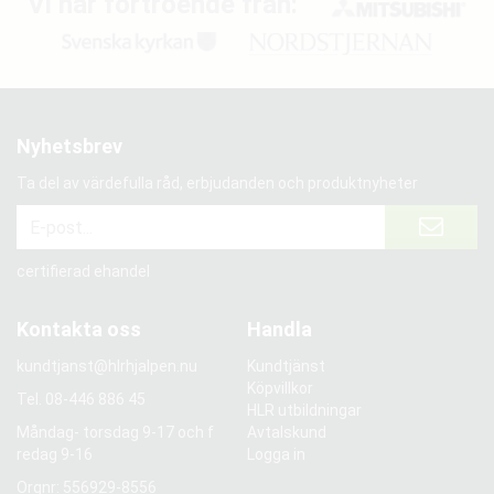
Vi har förtroende från:
Nyhetsbrev
Ta del av värdefulla råd, erbjudanden och produktnyheter
certifierad ehandel
Kontakta oss
Handla
kundtjanst@hlrhjalpen.nu
Kundtjänst
Köpvillkor
Tel.
08-446 886 45
HLR utbildningar
Måndag- torsdag 9-17 och f
Avtalskund
redag 9-16
Logga in
Orgnr: 556929-8556