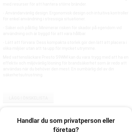
med resurser för att hantera större bränder.
- Användarvänlig design: Ergonomisk design och intuitiva kontroller
för enkel användning i stressiga situationer.
- Säker och pålitlig: Minimerar risken för skador på egendom vid
användning och är byggd för att vara hållbar.
- Lätt att förvara: Dess kompakta storlek gör den lätt att placera i
olika miljöer utan att ta upp för mycket utrymme.
Med vattensläckare Presto S9WM kan du vara trygg med att ha en
effektiv och miljövänlig lösning för brandsäkerhet som är redo att
användas när du behöver den mest. En oumbärlig del av din
säkerhetsutrustning.
LÄGG I ÖNSKELISTA
Artikelnummer:
Handlar du som privatperson eller
9026222
företag?