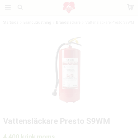
Startsida
Brandutrustning
Brandsläckare
Vattensläckare Presto S9WM
Produkten har blivit tillagd i varukorgen
Vattensläckare Presto S9WM
4 400 kr
ink moms