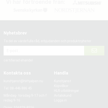
Vi har förtroende från:
Nyhetsbrev
Ta del av värdefulla råd, erbjudanden och produktnyheter
certifierad ehandel
Kontakta oss
Handla
kundtjanst@hlrhjalpen.nu
Kundtjänst
Köpvillkor
Tel.
08-446 886 45
HLR utbildningar
Måndag- torsdag 9-17 och f
Avtalskund
redag 9-16
Logga in
Orgnr: 556929-8556