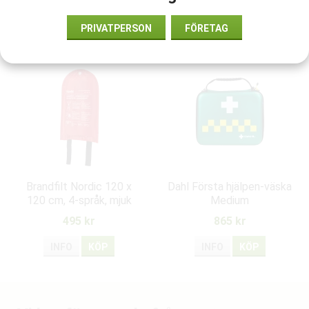
Rekommenderade tillbehör till denna produkt
PRIVATPERSON
FÖRETAG
Brandfilt Nordic 120 x
Dahl Första hjälpen-väska
120 cm, 4-språk, mjuk
Medium
väska
495 kr
865 kr
INFO
KÖP
INFO
KÖP