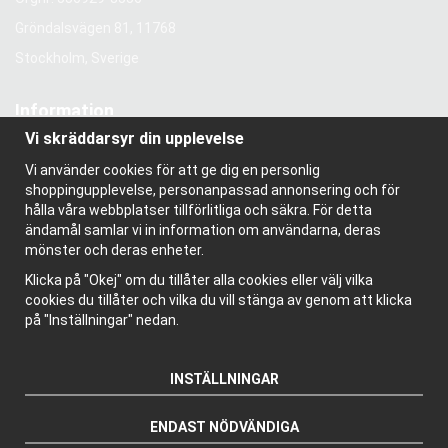
Gröndalsvägen 81, 11768
Stockholm, Sverige
Information
Vi skräddarsyr din upplevelse
Om oss
Nyhetsbrev
Vi använder cookies för att ge dig en personlig
Om cookies
shoppingupplevelse, personanpassad annonsering och för
Bloggen
hålla våra webbplatser tillförlitliga och säkra. För detta
ändamål samlar vi in information om användarna, deras
mönster och deras enheter.
Klicka på "Okej" om du tillåter alla cookies eller välj vilka
cookies du tillåter och vilka du vill stänga av genom att klicka
på "Inställningar" nedan.
INSTÄLLNINGAR
ENDAST NÖDVÄNDIGA