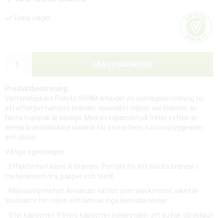
Finns i lager
LÄGG I VARUKORG
Produktbeskrivning:
Vattensläckare Presto S9WM erbjuder en överlägsen lösning för
att effektivt hantera bränder, speciellt i miljöer där bränder av
fasta material är vanliga. Med en kapacitet på 9 liter vatten är
denna brandsläckare idealisk för större hem, kontorsbyggnader
och skolor.
Viktiga egenskaper:
- Effektiv mot klass A-bränder: Perfekt för att släcka bränder i
material som trä, papper och textil.
- Miljövänlig metod: Använder vatten som släckmedel, vilket är
skonsamt för miljön och lämnar inga kemiska rester.
- Stor kapacitet: 9 liters kapacitet säkerställer att du har tillräckligt