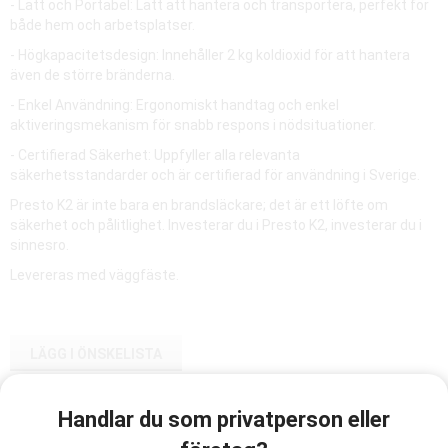
- Lätt och Portabel: Lätt att hantera och transportera, perfekt för
både hem och arbetsplatser.
- Högkapacitetsdesign: Innehåller 2 kg koldioxid för att hantera
även de större bränderna.
- Enkel Användning: Ergonomiskt handtag och enkel
aktiveringsmekanism för snabb respons i nödsituationer.
- Certifierad Säkerhet: Uppfyller alla relevanta
säkerhetsstandarder och är certifierad för användning i Sverige.
Presto K2 är inte bara en brandsläckare; det är ett löfte om
säkerhet och pålitlighet. Investerar du i Presto K2, investerar du i
sinnesro.
Levereras med väggfäste.
LÄGG I ÖNSKELISTA
Handlar du som privatperson eller
Artikelnummer:
9026206