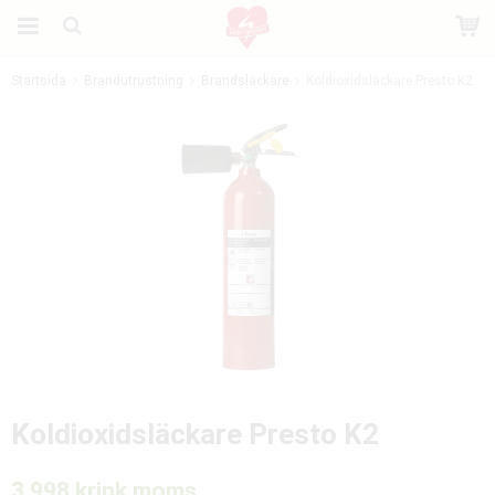
Startsida
Brandutrustning
Brandsläckare
Koldioxidsläckare Presto K2
Produkten har blivit tillagd i varukorgen
Koldioxidsläckare Presto K2
3 998 kr
ink moms