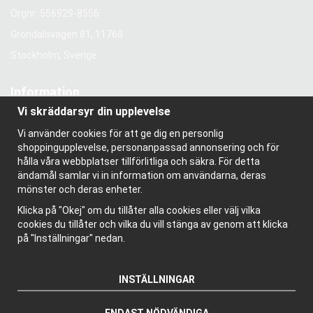
Orgnr: 556929-8556
Gröndalsvägen 81, 11768
Stockholm, Sverige
Information
Vi skräddarsyr din upplevelse
Om oss
Nyhetsbrev
Vi använder cookies för att ge dig en personlig
Om cookies
shoppingupplevelse, personanpassad annonsering och för
Bloggen
hålla våra webbplatser tillförlitliga och säkra. För detta
ändamål samlar vi in information om användarna, deras
mönster och deras enheter.
Klicka på "Okej" om du tillåter alla cookies eller välj vilka
cookies du tillåter och vilka du vill stänga av genom att klicka
på "Inställningar" nedan.
INSTÄLLNINGAR