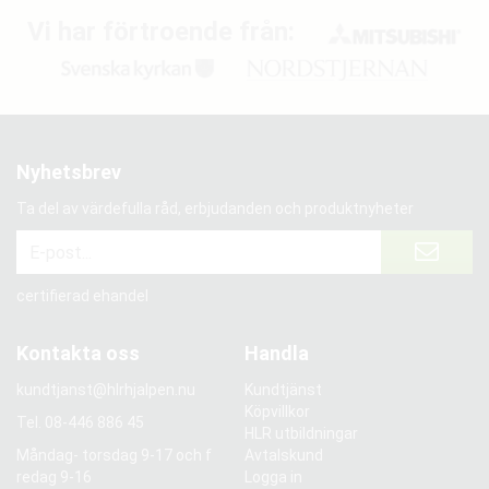
Vi har förtroende från:
Nyhetsbrev
Ta del av värdefulla råd, erbjudanden och produktnyheter
certifierad ehandel
Kontakta oss
Handla
kundtjanst@hlrhjalpen.nu
Kundtjänst
Köpvillkor
Tel.
08-446 886 45
HLR utbildningar
Måndag- torsdag 9-17 och f
Avtalskund
redag 9-16
Logga in