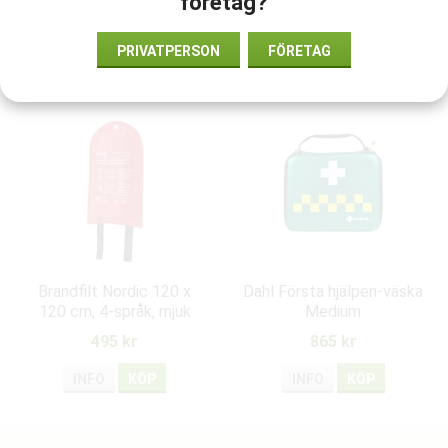
företag?
PRIVATPERSON
FÖRETAG
Rekommenderade tillbehör till denna produkt
Brandfilt Nordic 120 x
Dahl Första hjälpen-väska
120 cm, 4-språk, mjuk
Medium
väska
495 kr
865 kr
INFO
KÖP
INFO
KÖP