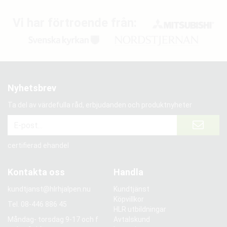
Vi har förtroende från:
Nyhetsbrev
Ta del av värdefulla råd, erbjudanden och produktnyheter
certifierad ehandel
Kontakta oss
Handla
kundtjanst@hlrhjalpen.nu
Kundtjänst
Köpvillkor
Tel.
08-446 886 45
HLR utbildningar
Måndag- torsdag 9-17 och f
Avtalskund