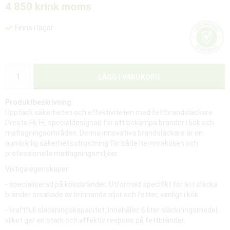
4 850 kr
ink moms
Finns i lager
LÄGG I VARUKORG
Produktbeskrivning:
Upptäck säkerheten och effektiviteten med fettbrandsläckare
Presto F6 FF, specialdesignad för att bekämpa bränder i kök och
matlagningsområden. Denna innovativa brandsläckare är en
oumbärlig säkerhetsutrustning för både hemmaköken och
professionella matlagningsmiljöer.
Viktiga egenskaper:
- specialiserad på köksbränder: Utformad specifikt för att släcka
bränder orsakade av brinnande oljor och fetter, vanligt i kök.
- kraftfull släckningskapacitet: Innehåller 6 liter släckningsmedel,
vilket ger en stark och effektiv respons på fettbränder.