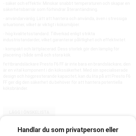
- säker och effektiv: Minskar snabbt temperaturen och skapar en
säkerhetsbarriär som förhindrar återantändning.
- användarvänlig: Lätt att hantera och använda, även i stressiga
situationer, vilket är viktigt i köksmiljöer.
- hög kvalitetsstandard: Tillverkad enligt strikta
industristandarder, vilket garanterar pålitlighet och effektivitet.
- kompakt och lättplacerad: Dess storlek gör den lämplig för
placering i både små och stora kök.
fettbrandsläckare Presto F6 FF är inte bara en brandsläckare; den
är en vital komponent i din kökssäkerhet. Med sin specialiserade
design och högpresterande kapacitet, kan du lita på att Presto F6
FF ger dig den säkerhet du behöver för att hantera potentiella
köksbränder.
LÄGG I ÖNSKELISTA
Handlar du som privatperson eller
Artikelnummer: