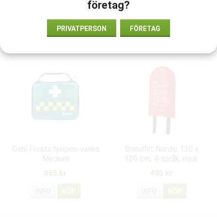
företag?
9026219
PRIVATPERSON
FÖRETAG
Rekommenderade tillbehör till denna produkt
Dahl Första hjälpen-väska
Brandfilt Nordic 120 x
Medium
120 cm, 4-språk, mjuk
väska
865 kr
495 kr
INFO
KÖP
INFO
KÖP