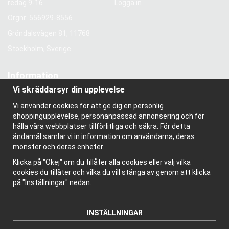
redag 9-16
Logga in
Orgnr: 556929-8556
Gröndalsvägen 81, 11768
Stockholm, Sverige
Information
Vi skräddarsyr din upplevelse
Om oss
Nyhetsbrev
Vi använder cookies för att ge dig en personlig
Om cookies
shoppingupplevelse, personanpassad annonsering och för
Bloggen
hålla våra webbplatser tillförlitliga och säkra. För detta
ändamål samlar vi in information om användarna, deras
mönster och deras enheter.
Klicka på "Okej" om du tillåter alla cookies eller välj vilka
cookies du tillåter och vilka du vill stänga av genom att klicka
på "Inställningar" nedan.
INSTÄLLNINGAR