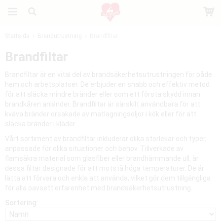
Startsida
Brandutrustning
Brandfiltar
Produkten har blivit tillagd i varukorgen
Brandfiltar
Brandfiltar är en vital del av brandsäkerhetsutrustningen för både
hem och arbetsplatser. De erbjuder en snabb och effektiv metod
för att släcka mindre bränder eller som ett första skydd innan
brandkåren anländer. Brandfiltar är särskilt användbara för att
kväva bränder orsakade av matlagningsoljor i kök eller för att
släcka bränder i kläder.
Vårt sortiment av brandfiltar inkluderar olika storlekar och typer,
anpassade för olika situationer och behov. Tillverkade av
flamsäkra material som glasfiber eller brandhämmande ull, är
dessa filtar designade för att motstå höga temperaturer. De är
lätta att förvara och enkla att använda, vilket gör dem tillgängliga
för alla oavsett erfarenhet med brandsäkerhetsutrustning.
Sortering: