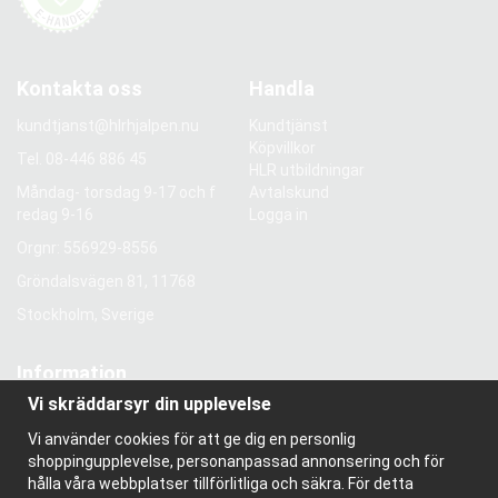
Kontakta oss
Handla
kundtjanst@hlrhjalpen.nu
Kundtjänst
Köpvillkor
Tel.
08-446 886 45
HLR utbildningar
Måndag- torsdag 9-17 och f
Avtalskund
redag 9-16
Logga in
Orgnr: 556929-8556
Gröndalsvägen 81, 11768
Stockholm, Sverige
Information
Vi skräddarsyr din upplevelse
Om oss
Nyhetsbrev
Vi använder cookies för att ge dig en personlig
Om cookies
shoppingupplevelse, personanpassad annonsering och för
Bloggen
hålla våra webbplatser tillförlitliga och säkra. För detta