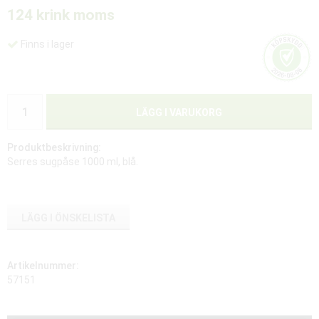
124 kr
ink moms
Finns i lager
LÄGG I VARUKORG
Produktbeskrivning:
Serres sugpåse 1000 ml, blå.
LÄGG I ÖNSKELISTA
Artikelnummer:
57151