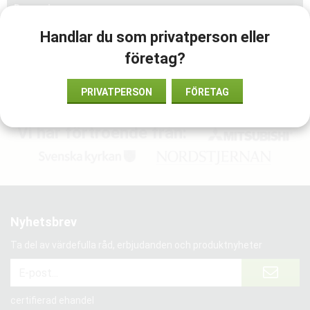
Recensioner
Handlar du som privatperson eller
företag?
2018-11-12
av
Putte
PRIVATPERSON
FÖRETAG
Vi har förtroende från:
Nyhetsbrev
Ta del av värdefulla råd, erbjudanden och produktnyheter
certifierad ehandel