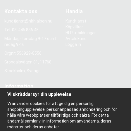
Kontakta oss
Handla
kundtjanst@hlrhjalpen.nu
Kundtjänst
Köpvillkor
Tel.
08-446 886 45
HLR utbildningar
Måndag- torsdag 9-17 och f
Avtalskund
redag 9-16
Logga in
Orgnr: 556929-8556
Gröndalsvägen 81, 11768
Stockholm, Sverige
Information
Vi skräddarsyr din upplevelse
Om oss
Nyhetsbrev
Vi använder cookies för att ge dig en personlig
Om cookies
shoppingupplevelse, personanpassad annonsering och för
Bloggen
hålla våra webbplatser tillförlitliga och säkra. För detta
ändamål samlar vi in information om användarna, deras
mönster och deras enheter.