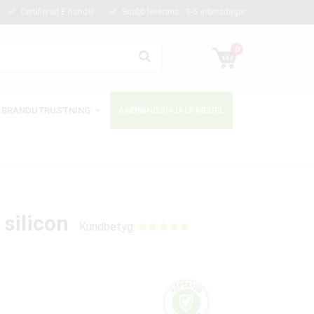
Certifierad E-handel
Snabb leverans - 3-5 arbetsdagar
0
BRANDUTRUSTNING
ANDNINGSHJÄLPMEDEL
silicon
Kundbetyg: