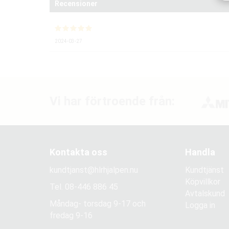
Recensioner
2024-03-27
Vi har förtroende från:
Kontakta oss
Handla
kundtjanst@hlrhjalpen.nu
Kundtjänst
Köpvillkor
Tel.
08-446 886 45
Avtalskund
Måndag- torsdag 9-17 och
Logga in
fredag 9-16