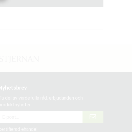
Nyhetsbrev
Ta del av värdefulla råd, erbjudanden och
produktnyheter
certifierad ehandel