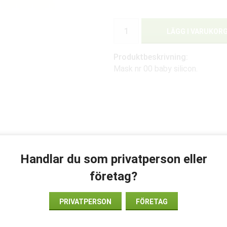
LÄGG I VARUKOR
Produktbeskrivning:
Mask nr 00 baby silicon.
Handlar du som privatperson eller
företag?
PRIVATPERSON
FÖRETAG