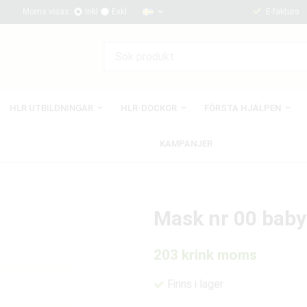
Moms visas:
Inkl
Exkl
E-faktura
HLR UTBILDNINGAR
HLR-DOCKOR
FÖRSTA HJÄLPEN
KAMPANJER
Mask nr 00 baby 
203 kr
ink moms
Finns i lager