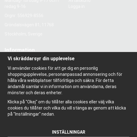
Måndag- torsdag 9-17 och f
Avtalskund
redag 9-16
Logga in
Orgnr: 556929-8556
Gröndalsvägen 81, 11768
Stockholm, Sverige
Information
Vi skräddarsyr din upplevelse
Om oss
Nyhetsbrev
Vi använder cookies för att ge dig en personlig
Om cookies
shoppingupplevelse, personanpassad annonsering och för
Bloggen
hålla våra webbplatser tillförlitliga och säkra. För detta
ändamål samlar vi in information om användarna, deras
mönster och deras enheter.
Klicka på "Okej" om du tillåter alla cookies eller välj vilka
cookies du tillåter och vilka du vill stänga av genom att klicka
på "Inställningar" nedan.
INSTÄLLNINGAR