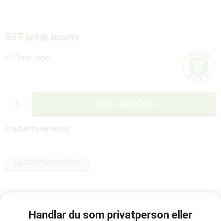
957 kr
ink moms
Finns i lager
LÄGG I VARUKORG
Produktbeskrivning:
LÄGG I ÖNSKELISTA
Artikelnummer:
845055
Handlar du som privatperson eller