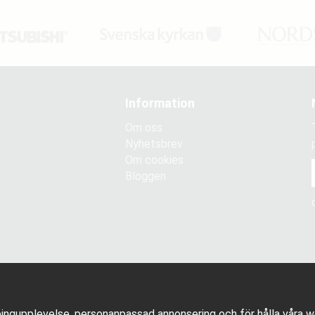
Information
Om oss
Nyhetsbrev
Om cookies
Bloggen
ingupplevelse, personanpassad annonsering och för hålla våra web