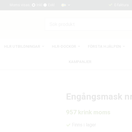
Moms visas:
Inkl
Exkl
E-faktura
HLR UTBILDNINGAR
HLR-DOCKOR
FÖRSTA HJÄLPEN
KAMPANJER
Engångsmask nr 
957 kr
ink moms
Finns i lager