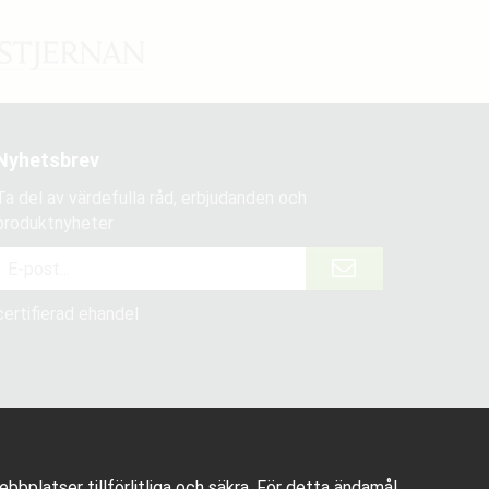
Nyhetsbrev
Ta del av värdefulla råd, erbjudanden och
produktnyheter
certifierad ehandel
bplatser tillförlitliga och säkra. För detta ändamål