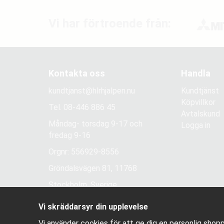
Vi har förtroende från:
Kontakta oss
Handla
kundtjanst@hlrhjalpen.nu
Kundtjänst
Köpvillkor
Tel.
08-446 886 45
Avtalskund
Måndag- torsdag 9-17 och
Logga in
fredag 9-16
Orgnr: 556929-8556
Gröndalsvägen 81, 11768
Stockholm, Sverige
Vi skräddarsyr din upplevelse
Vi använder cookies för att ge dig en personlig shopp