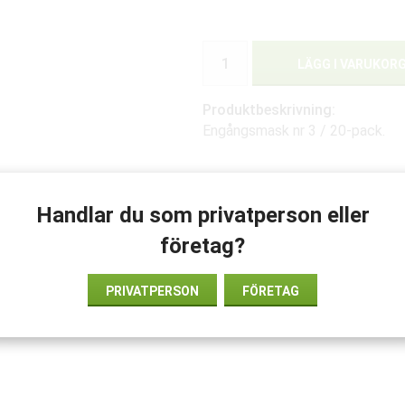
LÄGG I VARUKOR
Produktbeskrivning:
Engångsmask nr 3 / 20-pack.
Handlar du som privatperson eller
företag?
PRIVATPERSON
FÖRETAG