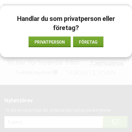
Recensioner
Handlar du som privatperson eller
företag?
2020-11-02
PRIVATPERSON
FÖRETAG
Vi har förtroende från:
Nyhetsbrev
Ta del av värdefulla råd, erbjudanden och produktnyheter