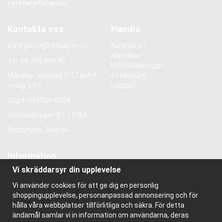
certifierad ehandel
Kontakta oss
Handla
kundtjanst@hlrhjalpen.nu
Kundtjänst
Köpvillkor
Tel.
08-446 886 45
HLR utbildningar
Måndag- torsdag 9-17 och f
Avtalskund
redag 9-16
Logga in
Orgnr: 556929-8556
Gröndalsvägen 81, 11768
Stockholm, Sverige
Information
Vi skräddarsyr din upplevelse
Om oss
Nyhetsbrev
Vi använder cookies för att ge dig en personlig
Om cookies
shoppingupplevelse, personanpassad annonsering och för
Bloggen
hålla våra webbplatser tillförlitliga och säkra. För detta
ändamål samlar vi in information om användarna, deras