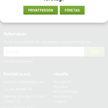
Vi har förtroende från:
PRIVATPERSON
FÖRETAG
Nyhetsbrev
Ta del av värdefulla råd, erbjudanden och produktnyheter
certifierad ehandel
Kontakta oss
Handla
kundtjanst@hlrhjalpen.nu
Kundtjänst
Köpvillkor
Tel.
08-446 886 45
HLR utbildningar
Måndag- torsdag 9-17 och f
Avtalskund
redag 9-16
Logga in