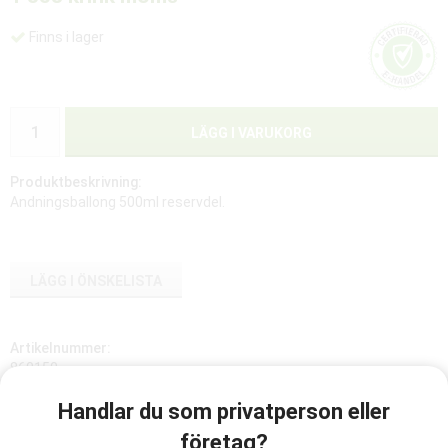
Finns i lager
LÄGG I VARUKORG
Produktbeskrivning:
Andningsballong 500ml reservdel.
LÄGG I ÖNSKELISTA
Artikelnummer:
860150
Handlar du som privatperson eller
företag?