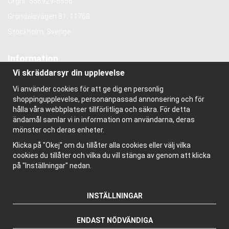
Orgnr: 556929-8556
Gröndalsvägen 81, 11768
Stockholm, Sverige
Information
Vi skräddarsyr din upplevelse
Om oss
Nyhetsbrev
Vi använder cookies för att ge dig en personlig
Om cookies
shoppingupplevelse, personanpassad annonsering och för
Bloggen
hålla våra webbplatser tillförlitliga och säkra. För detta
ändamål samlar vi in information om användarna, deras
mönster och deras enheter.
Klicka på "Okej" om du tillåter alla cookies eller välj vilka
cookies du tillåter och vilka du vill stänga av genom att klicka
på "Inställningar" nedan.
INSTÄLLNINGAR
ENDAST NÖDVÄNDIGA