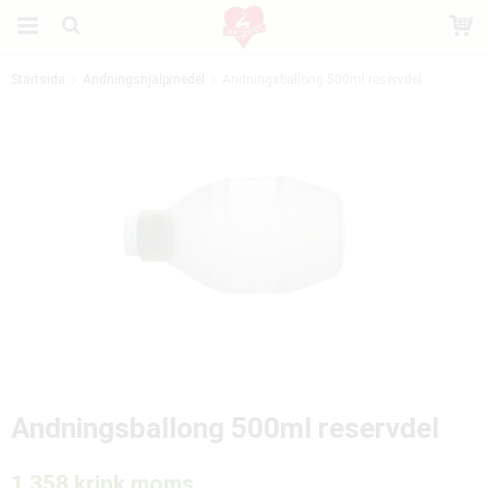
Startsida
Andningshjälpmedel
Andningsballong 500ml reservdel
Produkten har blivit tillagd i varukorgen
Andningsballong 500ml reservdel
1 358 kr
ink moms