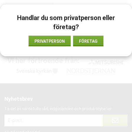
LÄGG I ÖNSKELISTA
Handlar du som privatperson eller
företag?
Artikelnummer:
197-10050
PRIVATPERSON
FÖRETAG
Vi har förtroende från:
Nyhetsbrev
Ta del av värdefulla råd, erbjudanden och produktnyheter