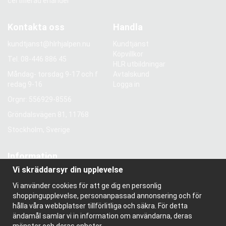
certifierad ehandel
Kontakta oss
Handla
kundtjanst@hlrhjalpen.nu
Kundtjänst
Köpvillkor
Tel.
08-446 886 45
HLR utbildningar
Måndag- torsdag 9-17 och f
Avtalskund
redag 9-16
Logga in
Orgnr: 556929-8556
Gröndalsvägen 81, 11768
Stockholm, Sverige
Information
Vi skräddarsyr din upplevelse
Om oss
Nyhetsbrev
Vi använder cookies för att ge dig en personlig
Om cookies
shoppingupplevelse, personanpassad annonsering och för
Bloggen
hålla våra webbplatser tillförlitliga och säkra. För detta
ändamål samlar vi in information om användarna, deras