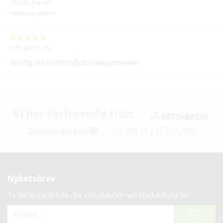
2024-01-19
av
Ref:
Utbildningsmaterial
2019-05-02
av
Pär
Smidig och lättförstådd träningsmaskin
Vi har förtroende från:
Nyhetsbrev
Ta del av värdefulla råd, erbjudanden och produktnyheter