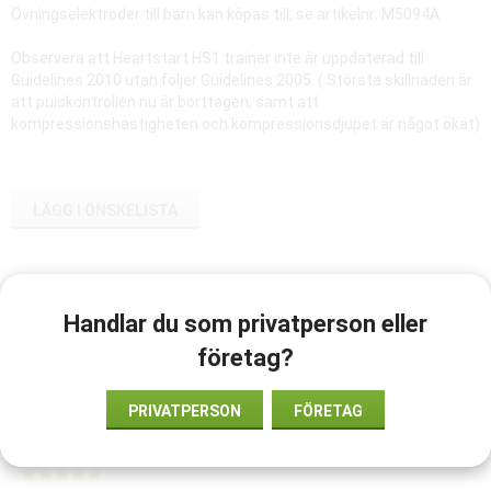
Övningselektroder till barn kan köpas till, se artikelnr: M5094A
Observera att Heartstart HS1 trainer inte är uppdaterad till
Guidelines 2010 utan följer Guidelines 2005. ( Största skillnaden är
att pulskontrollen nu är borttagen, samt att
kompressionshastigheten och kompressionsdjupet är något ökat)
LÄGG I ÖNSKELISTA
Artikelnummer:
M5085AABS
Handlar du som privatperson eller
Dokument:
företag?
HeartStart_Trainer_DFU
PRIVATPERSON
FÖRETAG
Medelbetyg
5
/5 baserat på
2
st röster.