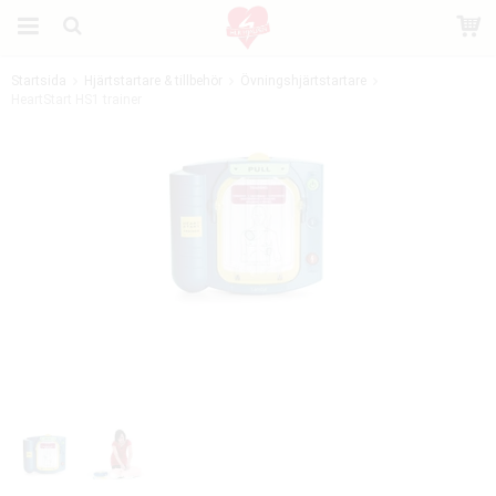
Startsida
Hjärtstartare & tillbehör
Övningshjärtstartare
HeartStart HS1 trainer
Produkten har blivit tillagd i varukorgen