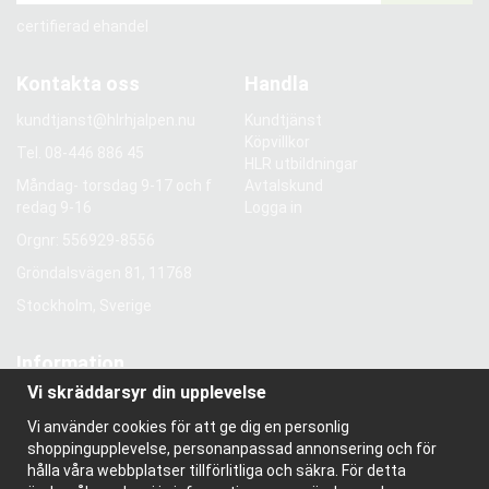
certifierad ehandel
Kontakta oss
Handla
kundtjanst@hlrhjalpen.nu
Kundtjänst
Köpvillkor
Tel.
08-446 886 45
HLR utbildningar
Måndag- torsdag 9-17 och f
Avtalskund
redag 9-16
Logga in
Orgnr: 556929-8556
Gröndalsvägen 81, 11768
Stockholm, Sverige
Information
Vi skräddarsyr din upplevelse
Om oss
Nyhetsbrev
Vi använder cookies för att ge dig en personlig
Om cookies
shoppingupplevelse, personanpassad annonsering och för
Bloggen
hålla våra webbplatser tillförlitliga och säkra. För detta