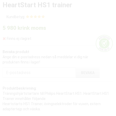
HeartStart HS1 trainer
Kundbetyg:
5 980 kr
ink moms
Finns ej i lagret
Bevaka produkt
Ange din e-postadress nedan så meddelar vi dig när
produkten finns i lager!
BEVAKA
Produktbeskrivning:
Träningshjärtstartare till Philips HeartStart HS1. HeartStart HS1
Trainer innehåller följande:
Heartstarts HS1 Trainer, övingselektroder för vuxen, extern
adaptertejp och väska.